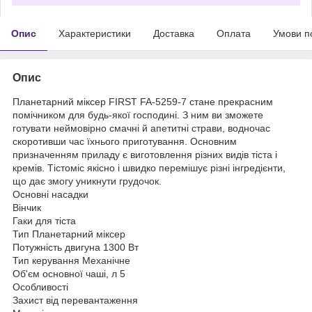
Опис
Характеристики
Доставка
Оплата
Умови п
Опис
Планетарний міксер FIRST FA-5259-7 стане прекрасним
помічником для будь-якої господині. З ним ви зможете
готувати неймовірно смачні й апетитні страви, водночас
скоротивши час їхнього приготування. Основним
призначенням приладу є виготовлення різних видів тіста і
кремів. Тістоміс якісно і швидко перемішує різні інгредієнти,
що дає змогу уникнути грудочок.
Основні насадки
Вінчик
Гаки для тіста
Тип Планетарний міксер
Потужність двигуна 1300 Вт
Тип керування Механічне
Об'єм основної чаші, л 5
Особливості
Захист від перевантаження