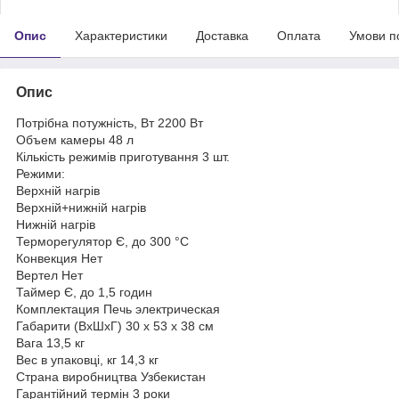
Опис
Характеристики
Доставка
Оплата
Умови п
Опис
Потрібна потужність, Вт 2200 Вт
Объем камеры 48 л
Кількість режимів приготування 3 шт.
Режими:
Верхній нагрів
Верхній+нижній нагрів
Нижній нагрів
Терморегулятор Є, до 300 °С
Конвекция Нет
Вертел Нет
Таймер Є, до 1,5 годин
Комплектация Печь электрическая
Габарити (ВхШхГ) 30 х 53 х 38 см
Вага 13,5 кг
Вес в упаковці, кг 14,3 кг
Страна виробництва Узбекистан
Гарантійний термін 3 роки