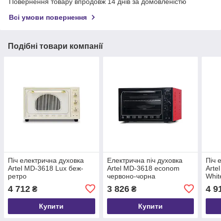
Повернення товару впродовж 14 днів за домовленістю
Всі умови повернення
Подібні товари компанії
Піч електрична духовка
Електрична піч духовка
Піч 
Artel MD-3618 Lux беж-
Artel MD-3618 econom
Arte
ретро
червоно-чорна
Whit
4 712
3 826
4 9
₴
₴
Купити
Купити