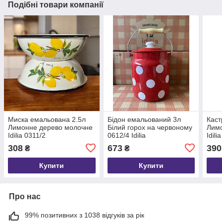
Подібні товари компанії
Миска емальована 2.5л
Бідон емальований 3л
Каст
Лимонне дерево молочне
Білий горох на червоному
Лимо
Idilia 0311/2
0612/4 Idilia
Idilia
308
673
390
₴
₴
Купити
Купити
Про нас
99% позитивних з 1038 відгуків за рік