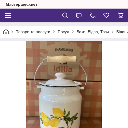
Мастершеф.нет
Товари та послуги
Посуд
Баки, Відра, Тази
Бідони