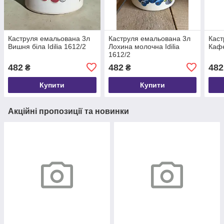
Каструля емальована 3л
Каструля емальована 3л
Каст
Вишня біла Idilia 1612/2
Лохина молочна Idilia
Кафе
1612/2
482
482
482
₴
₴
Купити
Купити
Акційні пропозиції та новинки