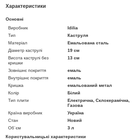
Характеристики
Основні
Виробник
Idilia
Тип
Каструля
Матеріал
Емальована сталь
Діаметр каструлі
19 см
Висота каструлі без
13 см
кришки
Зовнішнє покриття
емаль
Внутрішнє покриття
емаль
Кришка
емальований метал
Колір
Білий
Тип плити
Електрична, Склокерамічна,
Газова
Країна виробник
Україна
Стан
Новий
Об`єм
3 л
Користувальницькі характеристики