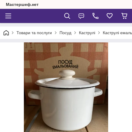
Мастершеф.нет
Товари та послуги
Посуд
Каструлі
Каструлі емаль