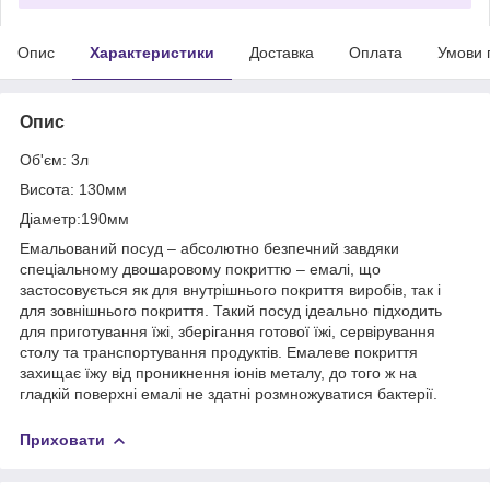
Опис
Характеристики
Доставка
Оплата
Умови 
Опис
Об'єм: 3л
Висота: 130мм
Діаметр:190мм
Емальований посуд – абсолютно безпечний завдяки
спеціальному двошаровому покриттю – емалі, що
застосовується як для внутрішнього покриття виробів, так і
для зовнішнього покриття. Такий посуд ідеально підходить
для приготування їжі, зберігання готової їжі, сервірування
столу та транспортування продуктів. Емалеве покриття
захищає їжу від проникнення іонів металу, до того ж на
гладкій поверхні емалі не здатні розмножуватися бактерії.
Приховати