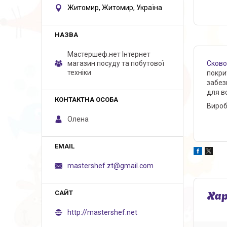
Житомир, Житомир, Україна
Мастершеф.нет Iнтернет
Сков
магазин посуду та побутової
техніки
покри
забез
для вс
Виробн
Олена
mastershef.zt@gmail.com
Ха
http://mastershef.net