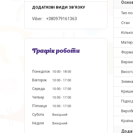
Основ
Тип по
Viber
+380979161363
Стан
Кількі
Матер
Графік роботи
Форм
Верхні
Висота
Понеділок
10:00
18:00
Вівторок
10:00
17:00
Знімна
Середа
10:00
17:00
Кришк
Четвер
10:00
17:00
Підход
Пʼятниця
10:00
17:00
Вироб
Субота
Вихідний
Країн
Неділя
Вихідний
Додат