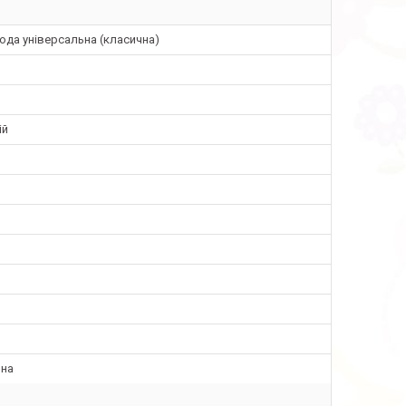
да універсальна (класична)
ій
ина