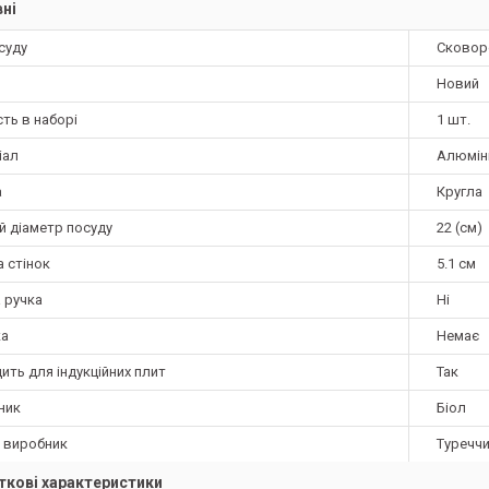
ні
суду
Сковоро
Новий
сть в наборі
1 шт.
іал
Алюмін
а
Кругла
й діаметр посуду
22 (см)
 стінок
5.1 см
 ручка
Ні
а
Немає
ить для індукційних плит
Так
ник
Біол
а виробник
Туречч
кові характеристики