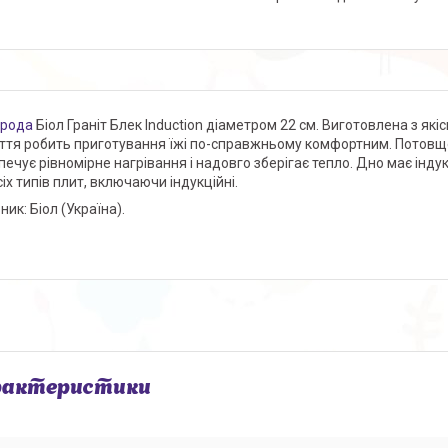
орода
Біол Граніт Блек Induction діаметром 22 см. Виготовлена ​​з я
ття робить приготування їжі по-справжньому комфортним. Потов
печує рівномірне нагрівання і надовго зберігає тепло. Дно має інд
іх типів плит, включаючи індукційні.
ик: Біол (Україна).
рактеристики