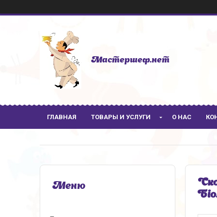
Мастершеф.нет
ГЛАВНАЯ
ТОВАРЫ И УСЛУГИ
О НАС
КО
Ско
Біо