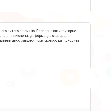
кісного литого алюмінію. Посилене антипригарне
щене дно виключає деформацію сковороди,
укційний диск, завдяки чому сковорода підходить