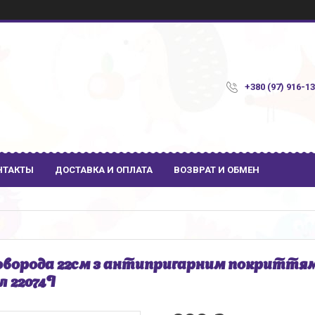
+380 (97) 916-1
НТАКТЫ
ДОСТАВКА И ОПЛАТА
ВОЗВРАТ И ОБМЕН
ворода 22см з антипригарним покриттям 
л 22074I