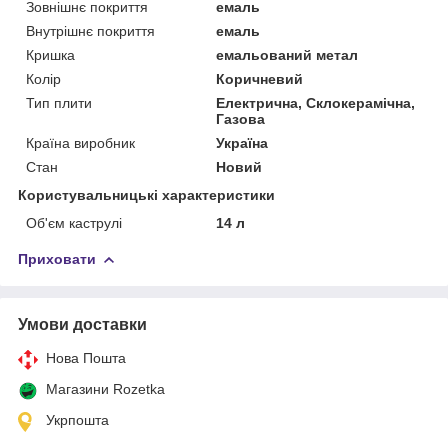
Зовнішнє покриття
емаль
Внутрішнє покриття
емаль
Кришка
емальований метал
Колір
Коричневий
Тип плити
Електрична, Склокерамічна,
Газова
Країна виробник
Україна
Стан
Новий
Користувальницькі характеристики
Об'єм каструлі
14 л
Приховати
Умови доставки
Нова Пошта
Магазини Rozetka
Укрпошта