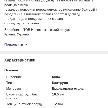
-емаль покриття стійке до дії лугів і кислот і не вступає в
реакцію з їжею
-емалева поверхня перешкоджає розмноженню бактерій і
бездоганна в питаннях гігієни і простоті догляду
-придатна для посудомийних машин
-посуд сертифікована
Виробник: «ТОВ Новомосковський посуд»
Країна: Україна
Приховати
Характеристики
Основні
Виробник
Idilia
Тип
Каструля
Матеріал
Емальована сталь
Висота каструлі без
16.5 см
кришки
Товщина стінок посуду
1.2 мм