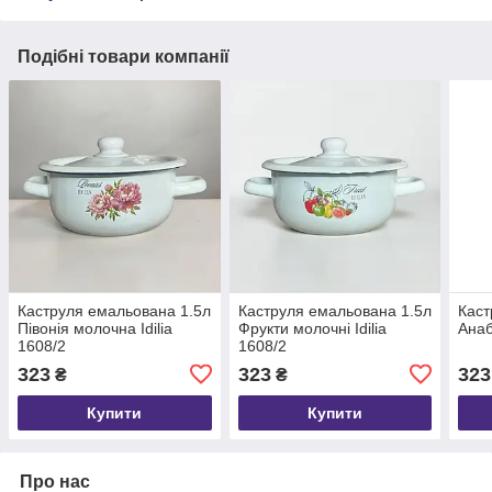
Подібні товари компанії
Каструля емальована 1.5л
Каструля емальована 1.5л
Каст
Півонія молочна Idilia
Фрукти молочні Idilia
Анаб
1608/2
1608/2
323
323
323
₴
₴
Купити
Купити
Про нас