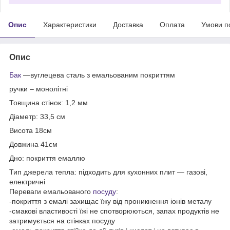
Опис
Характеристики
Доставка
Оплата
Умови п
Опис
Бак
―вуглецева сталь з емальованим покриттям
ручки – монолітні
Товщина стінок: 1,2 мм
Діаметр: 33,5 см
Висота 18см
Довжина 41см
Дно: покриття емаллю
Тип джерела тепла: підходить для кухонних плит ― газові,
електричні
Переваги емальованого
посуду
:
-покриття з емалі захищає їжу від проникнення іонів металу
-смакові властивості їжі не спотворюються, запах продуктів не
затримується на стінках посуду