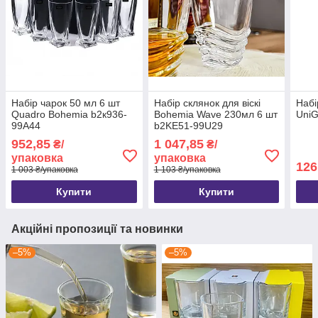
Набір чарок 50 мл 6 шт
Набір склянок для віскі
Набі
Quadro Bohemia b2к936-
Bohemia Wave 230мл 6 шт
UniG
99А44
b2KE51-99U29
952,85
1 047,85
₴/
₴/
упаковка
упаковка
126
1 003 ₴/упаковка
1 103 ₴/упаковка
Купити
Купити
Акційні пропозиції та новинки
–5%
–5%