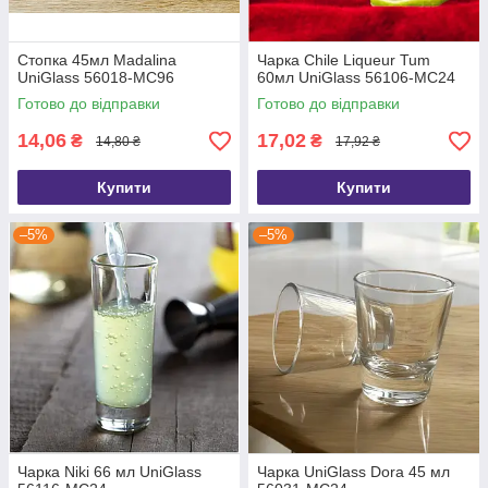
Стопка 45мл Madalina
Чарка Chile Liqueur Tum
UniGlass 56018-MC96
60мл UniGlass 56106-МС24
Готово до відправки
Готово до відправки
14,06
17,02
₴
₴
14,80 ₴
17,92 ₴
Купити
Купити
–5%
–5%
Чарка Niki 66 мл UniGlass
Чарка UniGlass Dora 45 мл