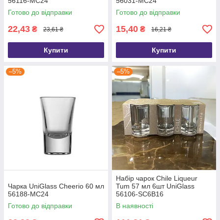
56116-MC24
56031-МС24
Готово до відправки
Готово до відправки
22,43
15,40
₴
₴
23,61 ₴
16,21 ₴
Купити
Купити
–5%
–5%
Набір чарок Chile Liqueur
Чарка UniGlass Cheerio 60 мл
Tum 57 мл 6шт UniGlass
56188-МС24
56106-SC6B16
Готово до відправки
В наявності