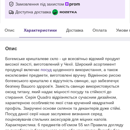
Замовлення під захистом
Доступна доставка
Опис
Характеристики
Доставка
Оплата
Умови 
Опис
Богемське кришталеве скло - це всесвітньо відомий продукт
високої якості, виготовлений у Чехії. Широкий асортимент
продукції включає
посуд
щоденного використання, а також
ексклюзивні предмети, виготовлені вручну. Відмінною рисою
богемського кришталю є відсутність свинцю, що забезпечує
безпеку Вашого здоров'я. Замість свинцю використовується
оксид титану, який надає міцності посуду та стійкості до
стирання. Серія Quadro відрізняється сучасним дизайном,
характерною особливістю якої став кручений квадратний
профіль. Закручені основи склянок та декантерів дуже стійкі.
Посуд даної серії наше заслужене визнання серед
поціновувачів стильних аксесуарів для міцних напоїв.
Характеристика: 6 предметів об'ємом 55 мл Правила догляду