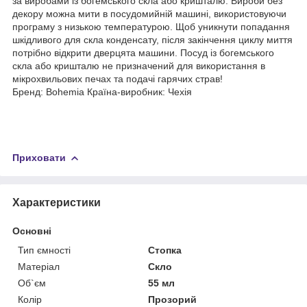
за виробами із богемського скла або кришталю: Вироби без
декору можна мити в посудомийній машині, використовуючи
програму з низькою температурою. Щоб уникнути попадання
шкідливого для скла конденсату, після закінчення циклу миття
потрібно відкрити дверцята машини. Посуд із богемського
скла або кришталю не призначений для використання в
мікрохвильових печах та подачі гарячих страв!
Бренд: Bohemia Країна-виробник: Чехія
Приховати
Характеристики
Основні
Тип ємності
Стопка
Матеріал
Скло
Об`єм
55 мл
Колір
Прозорий