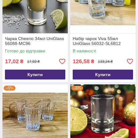
Чарка Cheerio 34мл UniGlass
Набір чарок Viva 55мл
56088-MC96
UniGlass 56032-SL6B12
Готово до відправки
В наявності
17,02
126,58
₴
₴
17,92 ₴
133,24 ₴
Купити
Купити
–5%
–5%