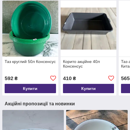
Таз круглий 50л Консенсус
Корито акційне 40л
Таз 
Консенсус
Кита
592
410
565
₴
₴
Купити
Купити
Акційні пропозиції та новинки