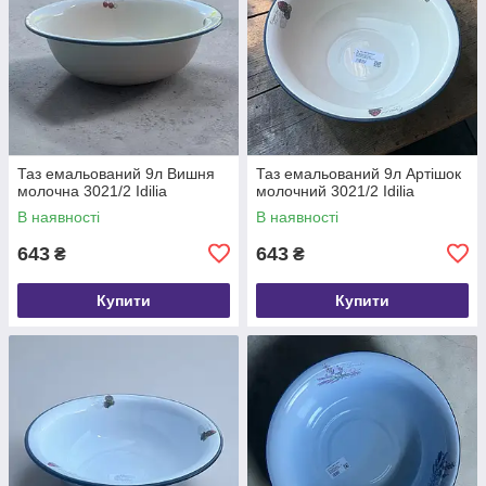
Таз емальований 9л Вишня
Таз емальований 9л Артішок
молочна 3021/2 Idilia
молочний 3021/2 Idilia
В наявності
В наявності
643
643
₴
₴
Купити
Купити