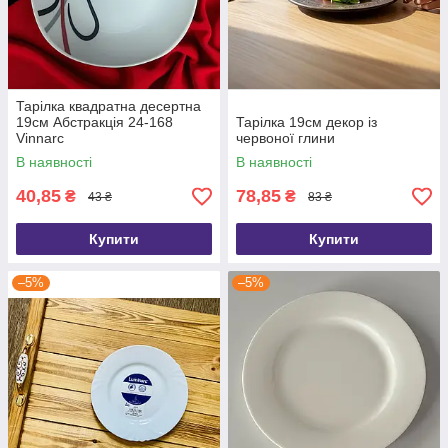
Тарілка квадратна десертна
19см Абстракція 24-168
Тарілка 19см декор із
Vinnarc
червоної глини
В наявності
В наявності
40,85
78,85
₴
₴
43 ₴
83 ₴
Купити
Купити
–5%
–5%