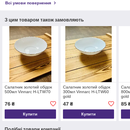
Всі умови повернення
З цим товаром також замовляють
Салатник золотий обідок
Салатник золотий обідок
Сала
500мл Vinnarc H-LTW70
300мл Vinnarc H-LTW60
800м
gold
gold
76
47
85
₴
₴
Купити
Купити
Подібні товари компанії