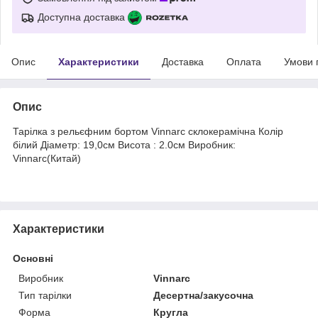
Доступна доставка
Опис
Характеристики
Доставка
Оплата
Умови 
Опис
Тарілка з рельєфним бортом Vinnarc склокерамічна Колір
білий Діаметр: 19,0см Висота : 2.0см Виробник:
Vinnarc(Китай)
Характеристики
Основні
Виробник
Vinnarc
Тип тарілки
Десертна/закусочна
Форма
Кругла