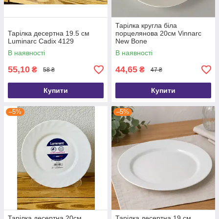
Тарілка кругла біла
Тарілка десертна 19.5 см
порцелянова 20см Vinnarc
Luminarc Cadix 4129
New Bone
В наявності
В наявності
55,10
44,65
₴
₴
58 ₴
47 ₴
Купити
Купити
–5%
–5%
Тарілка десертна 20см
Тарілка десертна 19 см