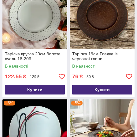
Тарілка кругла 20см Золота
Тарілка 19см Гладка із
вуаль 18-206
червоної глини
В наявності
В наявності
122,55
76
₴
₴
129 ₴
80 ₴
Купити
Купити
–5%
–5%