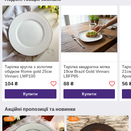
Тарілка кругла з золотим
Тарілка квадратна мілка
Тарі
обідком Rome gold 25см
19см Brazil Gold Vinnarc
21см
Vinnarc LMP100
LBFP85
Аром
25-0
104
88
56
₴
₴
Купити
Купити
Акційні пропозиції та новинки
–5%
–5%