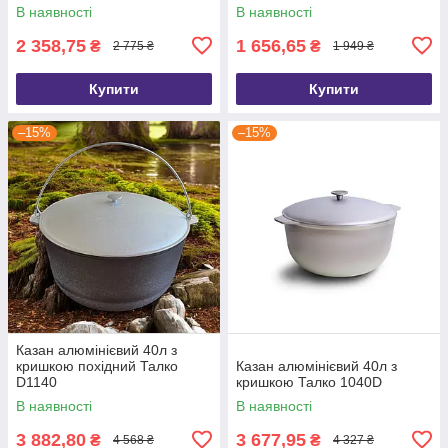
В наявності
В наявності
2 358,75
1 656,65
₴
₴
2 775 ₴
1 949 ₴
Купити
Купити
–15%
–15%
Казан алюмінієвий 40л з
кришкою похідний Талко
Казан алюмінієвий 40л з
D1140
кришкою Талко 1040D
В наявності
В наявності
3 882,80
3 677,95
₴
₴
4 568 ₴
4 327 ₴