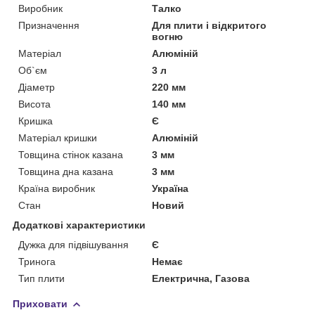
Виробник
Талко
Призначення
Для плити і відкритого
вогню
Матеріал
Алюміній
Об`єм
3 л
Діаметр
220 мм
Висота
140 мм
Кришка
Є
Матеріал кришки
Алюміній
Товщина стінок казана
3 мм
Товщина дна казана
3 мм
Країна виробник
Україна
Стан
Новий
Додаткові характеристики
Дужка для підвішування
Є
Тринога
Немає
Тип плити
Електрична, Газова
Приховати