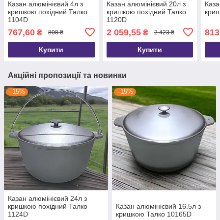
Казан алюмінієвий 4л з
Казан алюмінієвий 20л з
Каза
кришкою похідний Талко
кришкою похідний Талко
криш
1104D
1120D
767,60
2 059,55
813
₴
₴
808 ₴
2 423 ₴
Купити
Купити
Акційні пропозиції та новинки
–15%
–15%
Казан алюмінієвий 24л з
кришкою похідний Талко
Казан алюмінієвий 16.5л з
1124D
кришкою Талко 10165D