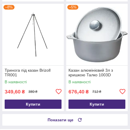
–8%
–5%
Тринога під казан Brizoll
Казан алюмінієвий 3л з
TR001
кришкою Талко 1003D
В наявності
В наявності
349,60
676,40
₴
₴
380 ₴
712 ₴
Купити
Купити
Показати ще