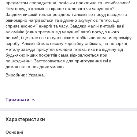
предметом спорядження, оскільки практична та невибаглива!
Чим посуд з алюмінію краще сталевого чи чавунного?
Завдяки високій теплопровідності алюмінію посуд швидко та
рівномірно нагрівається та відмінно акумулює тепло, що
сприяє економії енергії та часу. Завдяки малій питомій вазі
алюмінію (одна третина від чавунної ваги) посуд з нього
легкий, і це стає все актуальнішим зі збільшенням типорозміру
виробу. Алюміній має високу корозійну стійкість, на поверхні
металу завжди присутня оксидна плівка, яка на відміну від
будь-яких інших покриттів сама відновлюється при
пошкодженні. Застосовується для приготування їжі в
домашніх та похідних умовах
Виробник : Україна.
Приховати
Характеристики
Основні