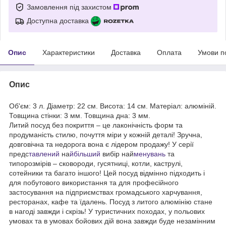
Замовлення під захистом
Доступна доставка
Опис
Характеристики
Доставка
Оплата
Умови п
Опис
Об'єм: 3 л. Діаметр: 22 см. Висота: 14 см. Матеріал: алюміній.
Товщина стінки: 3 мм. Товщина дна: 3 мм.
Литий посуд без покриття – це лаконічність форм та
продуманість стилю, почуття міри у кожній деталі! Зручна,
довговічна та недорога вона є лідером продажу! У серії
предс
тавлений
на
йбільший
вибір най
менувань
та
типорозмірів – сковороди, гусятниці, котли, каструлі,
сотейники та багато іншого! Цей посуд відмінно підходить і
для побутового використання та для професійного
застосування на підприємствах громадського харчування,
ресторанах, кафе та їдалень. Посуд з литого алюмінію стане
в нагоді завжди і скрізь! У туристичних походах, у польових
умовах та в умовах бойових дій вона завжди буде незамінним