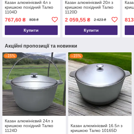
Казан алюмінієвий 4л з
Казан алюмінієвий 20л з
Каза
кришкою похідний Талко
кришкою похідний Талко
криш
1104D
1120D
767,60
2 059,55
813
₴
₴
808 ₴
2 423 ₴
Купити
Купити
Акційні пропозиції та новинки
–15%
–15%
Казан алюмінієвий 24л з
кришкою похідний Талко
Казан алюмінієвий 16.5л з
1124D
кришкою Талко 10165D