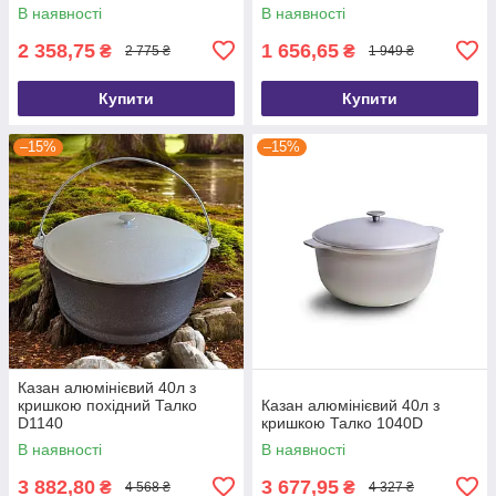
В наявності
В наявності
2 358,75
1 656,65
₴
₴
2 775 ₴
1 949 ₴
Купити
Купити
–15%
–15%
Казан алюмінієвий 40л з
кришкою похідний Талко
Казан алюмінієвий 40л з
D1140
кришкою Талко 1040D
В наявності
В наявності
3 882,80
3 677,95
₴
₴
4 568 ₴
4 327 ₴