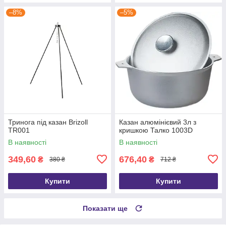
–8%
–5%
Тринога під казан Brizoll
Казан алюмінієвий 3л з
TR001
кришкою Талко 1003D
В наявності
В наявності
349,60
676,40
₴
₴
380 ₴
712 ₴
Купити
Купити
Показати ще