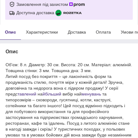
Замовлення під захистом
Доступна доставка
Опис
Характеристики
Доставка
Оплата
Умови п
Опис
Об'єм: 8 л. Діаметр: 30 см. Висота: 20 см. Матеріал: алюміній.
Товщина стінки: 3 мм. Товщина дна: 3 мм.
Литий посуд без покриття – це лаконічність форм та
продуманість стилю, почуття міри у кожній деталі! Зручна,
довговічна та недорога вона є лідером продажу! У серії
предс
тавлений
на
йбільший
вибір най
менувань
та
типорозмірів – сковороди, гусятниці, котли, каструлі,
сотейники та багато іншого! Цей посуд відмінно підходить і
для побутового використання та для професійного
застосування на підприємствах громадського харчування,
ресторанах, кафе та їдалень. Посуд з литого алюмінію стане
в нагоді завжди і скрізь! У туристичних походах, у польових
умовах та в умовах бойових дій вона завжди буде незамінним