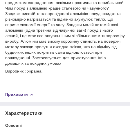
предметом спорядження, оскільки практична та невибаглива!
Чим посуд з алюмінію краще сталевого чи чавунного?
Завдяки високій теплопровідності алюмінію посуд швидко та
рівномірно нагрівається та відмінно акумулює тепло, що
сприяє економії енергії та часу. Завдяки малій питомій вазі
алюмінію (одна третина від чавунної ваги) посуд з нього
легкий, і це стає все актуальнішим зі збільшенням типорозміру
виробу. Алюміній має високу корозійну стійкість, на поверхні
металу завжди присутня оксидна плівка, яка на відміну від
будь-яких інших покриттів сама відновлюється при
пошкодженні. Застосовується для приготування їжі в
домашніх та похідних умовах
Виробник : Україна.
Приховати
Характеристики
Основні