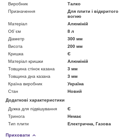
Виробник
Талко
Призначення
Для плити і відкритого
вогню
Матеріал
Алюміній
Об`єм
8 л
Діаметр
300 мм
Висота
200 мм
Кришка
Є
Матеріал кришки
Алюміній
Товщина стінок казана
3 мм
Товщина дна казана
3 мм
Країна виробник
Україна
Стан
Новий
Додаткові характеристики
Дужка для підвішування
Є
Тринога
Немає
Тип плити
Електрична, Газова
Приховати