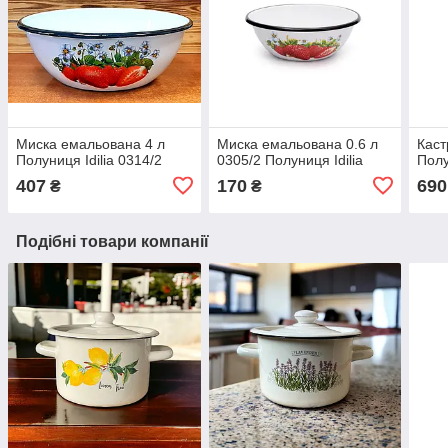
Миска емальована 4 л
Миска емальована 0.6 л
Каст
Полуниця Idilia 0314/2
0305/2 Полуниця Idilia
Полу
407
170
690
₴
₴
Подібні товари компанії