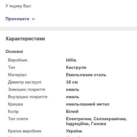
У ящику 8шт.
Приховати
Характеристики
Основні
Виробник
Idilia
Тип
Каструля
Матеріал
Емальована сталь
Діаметр каструлі
18 см
Зовнішнє покриття
емаль
Внутрішнє покриття
емаль
Кришка
емальований метал
Колір
Білий
Тип плити
Електрична, Склокерамічна,
Індукційна, Газова
Країна виробник
Україна