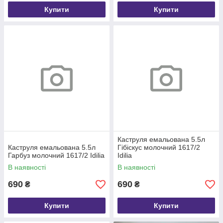
Купити
Купити
Каструля емальована 5.5л
Каструля емальована 5.5л
Гібіскус молочний 1617/2
Гарбуз молочний 1617/2 Idilia
Idilia
В наявності
В наявності
690
690
₴
₴
Купити
Купити