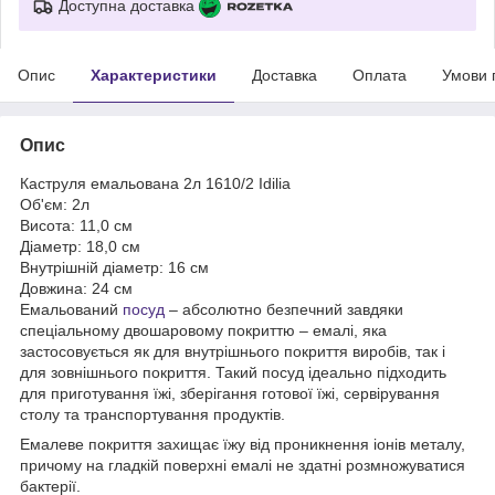
Доступна доставка
Опис
Характеристики
Доставка
Оплата
Умови 
Опис
Каструля емальована 2л 1610/2 Idilia
Об'єм: 2л
Висота: 11,0 см
Діаметр: 18,0 см
Внутрішній діаметр: 16 см
Довжина: 24 см
Емальований
посуд
– абсолютно безпечний завдяки
спеціальному двошаровому покриттю – емалі, яка
застосовується як для внутрішнього покриття виробів, так і
для зовнішнього покриття. Такий посуд ідеально підходить
для приготування їжі, зберігання готової їжі, сервірування
столу та транспортування продуктів.
Емалеве покриття захищає їжу від проникнення іонів металу,
причому на гладкій поверхні емалі не здатні розмножуватися
бактерії.