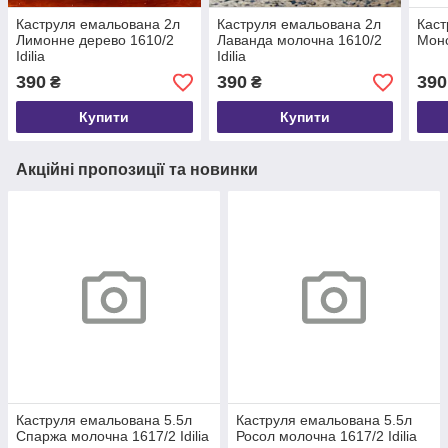
Каструля емальована 2л
Каструля емальована 2л
Каст
Лимонне дерево 1610/2
Лаванда молочна 1610/2
Монс
Idilia
Idilia
390
390
390
₴
₴
Купити
Купити
Акційні пропозиції та новинки
Каструля емальована 5.5л
Каструля емальована 5.5л
Спаржа молочна 1617/2 Idilia
Росол молочна 1617/2 Idilia