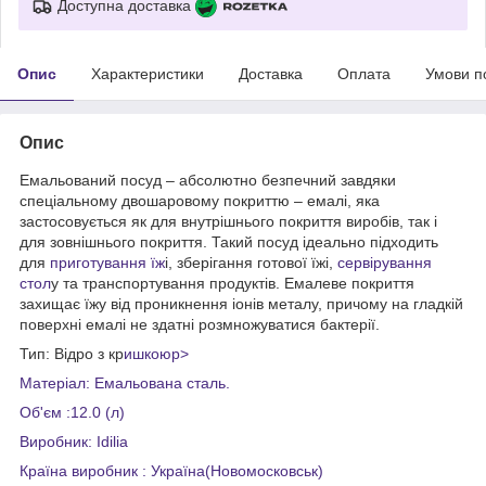
Доступна доставка
Опис
Характеристики
Доставка
Оплата
Умови п
Опис
Емальований посуд – абсолютно безпечний завдяки
спеціальному двошаровому покриттю – емалі, яка
застосовується як для внутрішнього покриття виробів, так і
для зовнішнього покриття. Такий посуд ідеально підходить
для
приготування їж
і, зберігання готової їжі,
сервірування
стол
у та транспортування продуктів. Емалеве покриття
захищає їжу від проникнення іонів металу, причому на гладкій
поверхні емалі не здатні розмножуватися бактерії.
Тип: Відро з кр
ишкоюp>
Матеріал: Емальована сталь.
Об'єм :12.0 (л)
Виробник: Idilia
Країна виробник : Україна(Новомосковськ)