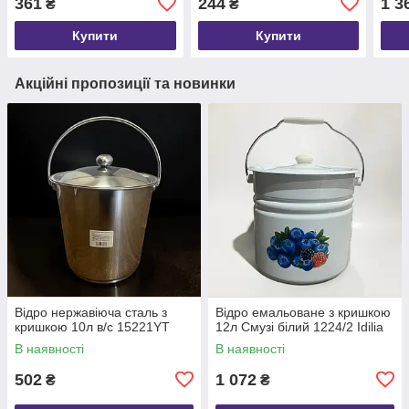
361
244
1 3
₴
₴
Купити
Купити
Акційні пропозиції та новинки
Відро нержавіюча сталь з
Відро емальоване з кришкою
кришкою 10л в/с 15221YT
12л Смузі білий 1224/2 Idilia
В наявності
В наявності
502
1 072
₴
₴