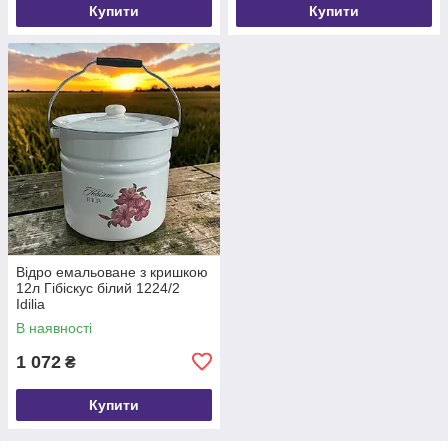
Купити
Купити
Відро емальоване з кришкою
12л Гібіскус білий 1224/2
Idilia
В наявності
1 072
₴
Купити