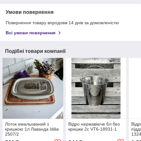
Умови повернення
Повернення товару впродовж 14 днів за домовленістю
Всі умови повернення
Подібні товари компанії
Лоток емальований з
Відро нержавіюче 6л без
Відр
кришкою 1л Лаванда Idilia
кришки 2с VT6-18931-1
підд
2507/2
1324/