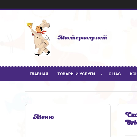
Мастершеф.нет
ГЛАВНАЯ
ТОВАРЫ И УСЛУГИ
О НАС
КО
Ско
Bri