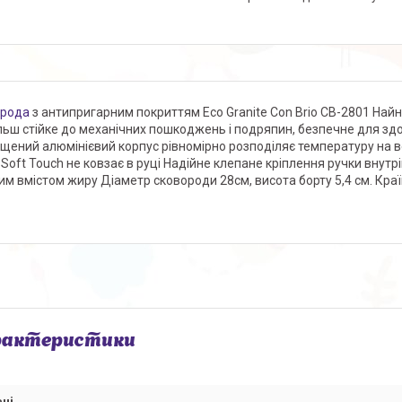
орода
з антипригарним покриттям Eco Granite Con Brio CB-2801 Найн
льш стійке до механічних пошкоджень і подряпин, безпечне для здо
щений алюмінієвий корпус рівномірно розподіляє температуру на в
 Soft Touch не ковзає в руці Надійне клепане кріплення ручки вну
им вмістом жиру Діаметр сковороди 28см, висота борту 5,4 см. Краї
рактеристики
ні