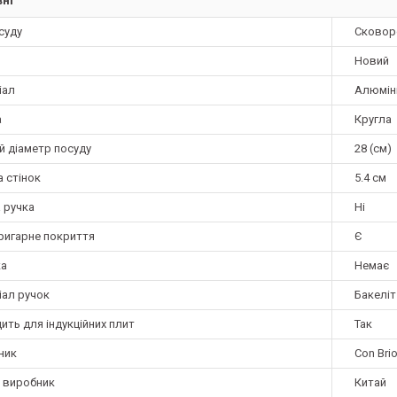
суду
Сковоро
Новий
іал
Алюмін
а
Кругла
й діаметр посуду
28 (см)
 стінок
5.4 см
 ручка
Ні
ригарне покриття
Є
а
Немає
іал ручок
Бакеліт
ить для індукційних плит
Так
ник
Con Bri
а виробник
Китай