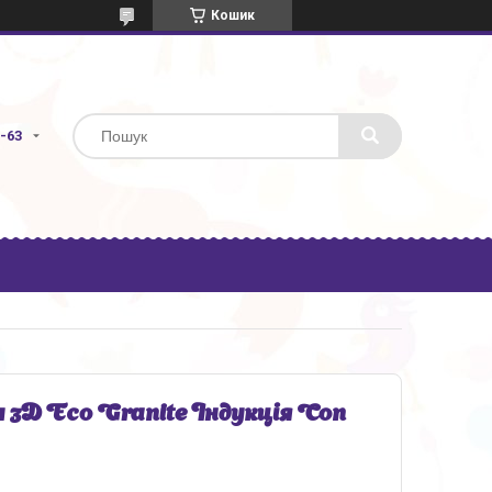
Кошик
3-63
3D Eсо Granite Індукція Con