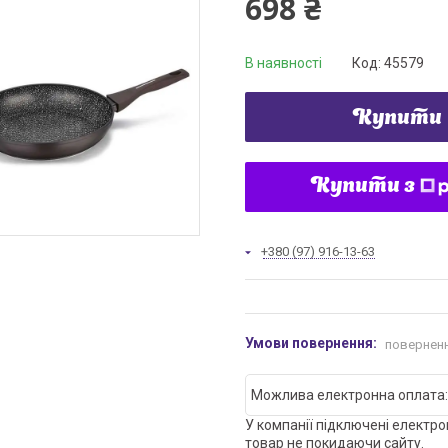
698 ₴
В наявності
Код:
45579
Купити
Купити з
+380 (97) 916-13-63
поверненн
У компанії підключені електро
товар не покидаючи сайту.