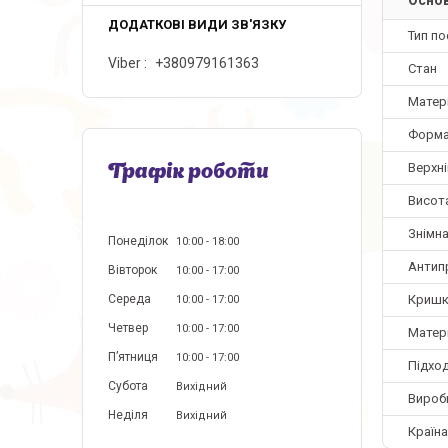
Тип по
Viber
+380979161363
Стан
Матер
Форм
Верхні
Графік роботи
Висота
Знімна
Понеділок
10:00
18:00
Антип
Вівторок
10:00
17:00
Кришк
Середа
10:00
17:00
Четвер
10:00
17:00
Матер
Пʼятниця
10:00
17:00
Підход
Субота
Вихідний
Вироб
Неділя
Вихідний
Країн