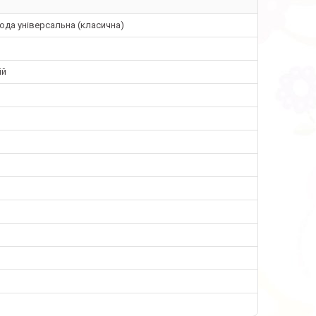
да універсальна (класична)
ій
o