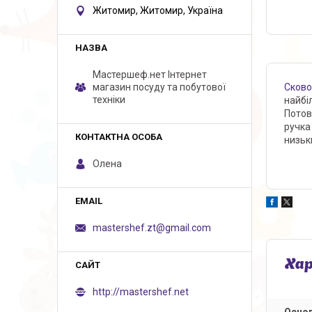
Житомир, Житомир, Україна
Мастершеф.нет Iнтернет
Сков
магазин посуду та побутової
техніки
найбі
Потов
ручка
низьк
Олена
mastershef.zt@gmail.com
Ха
http://mastershef.net
Основ