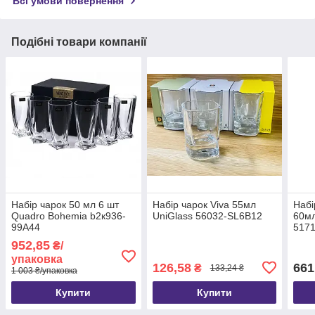
Всі умови повернення
Подібні товари компанії
Набір чарок 50 мл 6 шт
Набір чарок Viva 55мл
Набі
Quadro Bohemia b2к936-
UniGlass 56032-SL6B12
60мл
99А44
517
952,85
₴/
упаковка
126,58
661
₴
133,24 ₴
1 003 ₴/упаковка
Купити
Купити