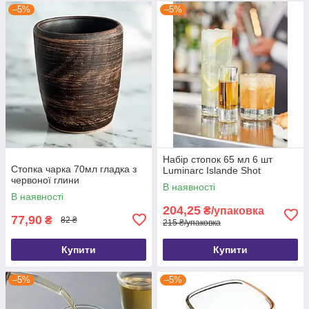
–5%
–5%
Набір стопок 65 мл 6 шт
Стопка чарка 70мл гладка з
Luminarc Islande Shot
червоної глини
В наявності
В наявності
204,25
₴/упаковка
77,90
₴
82 ₴
215 ₴/упаковка
Купити
Купити
–5%
–5%