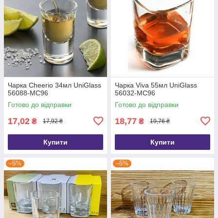
Чарка Cheerio 34мл UniGlass
Чарка Viva 55мл UniGlass
56088-MC96
56032-MC96
Готово до відправки
Готово до відправки
17,02
18,77
₴
₴
17,92 ₴
19,76 ₴
Купити
Купити
–5%
–5%