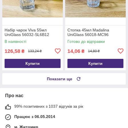
Набір чарок Viva 55мл
Стопка 45мл Madalina
UniGlass 56032-SL6B12
UniGlass 56018-MC96
В наявності
Готово до відправки
126,58
14,06
₴
₴
133,24 ₴
14,80 ₴
Купити
Купити
Показати ще
Про нас
99% позитивних з 1037 відгуків за рік
Працює з 06.05.2014
м. Житомир