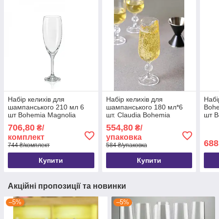
Набір келихів для
Набір келихів для
Набі
шампанського 210 мл 6
шампанського 180 мл*6
Bohe
шт Bohemia Magnolia
шт. Claudia Bohemia
шт 
b40934/210
b40149/180
706,80
554,80
₴/
₴/
комплект
упаковка
688
744 ₴/комплект
584 ₴/упаковка
Купити
Купити
Акційні пропозиції та новинки
–5%
–5%