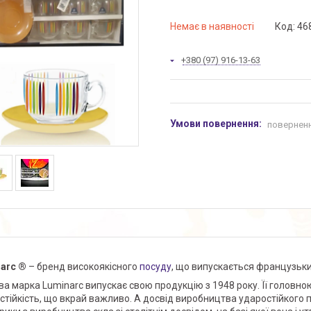
Немає в наявності
Код:
46
+380 (97) 916-13-63
поверненн
arc ®
– бренд високоякісного
посуду
, що випускається французьким
ва марка Luminarc випускає свою продукцію з 1948 року. Її головною
стійкість, що вкрай важливо. А досвід виробництва ударостійкого 