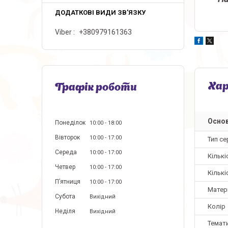
Viber
+380979161363
Ха
Графік роботи
Основ
Понеділок
10:00
18:00
Вівторок
10:00
17:00
Тип се
Середа
10:00
17:00
Кількі
Четвер
10:00
17:00
Кількі
Пʼятниця
10:00
17:00
Матер
Субота
Вихідний
Колір
Неділя
Вихідний
Темат