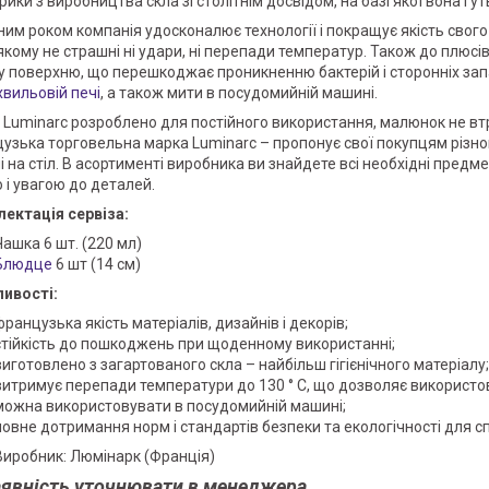
ики з виробництва скла зі столітнім досвідом, на базі якої вона і у
ним роком компанія удосконалює технології і покращує якість свого
 якому не страшні ні удари, ні перепади температур. Також до плюс
у поверхню, що перешкоджає проникненню бактерій і сторонніх зап
хвильовій печі
, а також мити в посудомийній машині.
 Luminarc розроблено для постійного використання, малюнок не втр
узька торговельна марка Luminarc – пропонує свої покупцям різном
і на стіл. В асортименті виробника ви знайдете всі необхідні предм
ю і увагою до деталей.
ектація сервіза:
Чашка 6 шт. (220 мл)
Блюдце
6 шт (14 см)
ивості:
французька якість матеріалів, дизайнів і декорів;
стійкість до пошкоджень при щоденному використанні;
виготовлено з загартованого скла – найбільш гігієнічного матеріалу;
витримує перепади температури до 130 ° С, що дозволяє використов
можна використовувати в посудомийній машині;
повне дотримання норм і стандартів безпеки та екологічності для 
Виробник: Люмінарк (Франція)
явність уточнювати в менеджера.