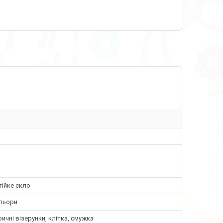
ійке скло
ольори
ичні візерунки, клітка, смужка