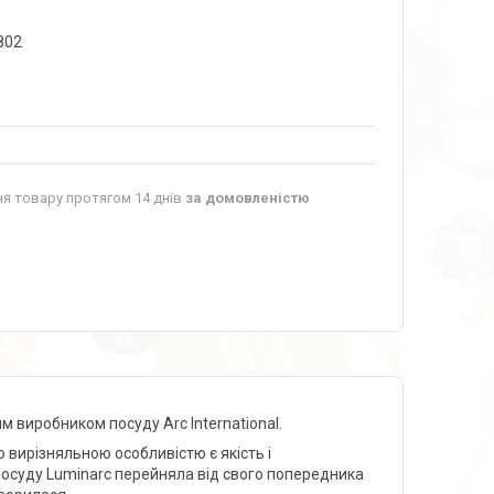
802
я товару протягом 14 днів
за домовленістю
 виробником посуду Arc International.
 вирізняльною особливістю є якість і
посуду Luminarc перейняла від свого попередника