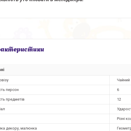
рактеристики
ні
рвізу
Чайний
сть персон
6
сть предметів
12
іал
Ударост
Різні к
ика декору, малюнка
Геометр