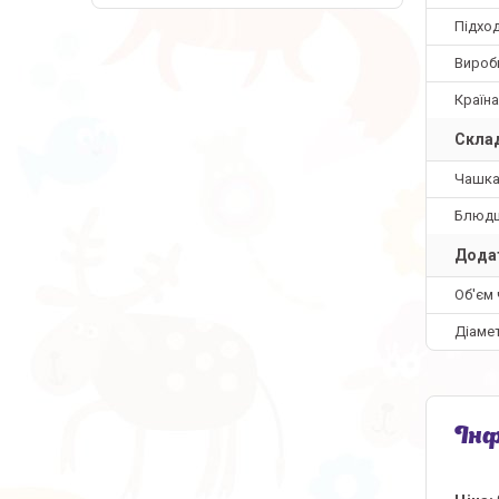
Підхо
Вироб
Країн
Склад
Чашка
Блюдц
Додат
Об'єм 
Діаме
Інф