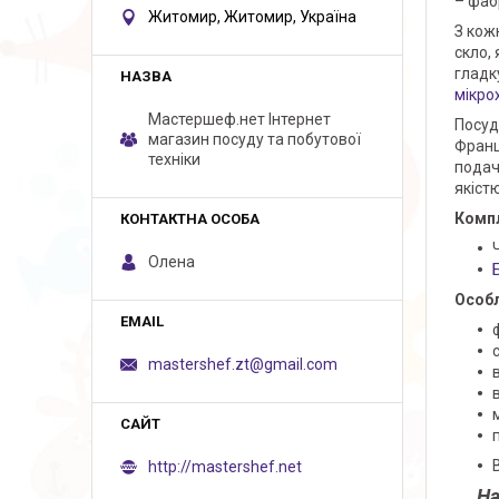
– фабр
Житомир, Житомир, Україна
З кож
скло,
гладк
мікро
Мастершеф.нет Iнтернет
Посуд
магазин посуду та побутової
Франц
техніки
подач
якіст
Компл
Олена
Особл
mastershef.zt@gmail.com
http://mastershef.net
На