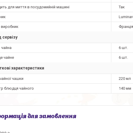
дить для миття в посудомийній машині
Так
ник
Luminar
а виробник
Франці
 сервізу
 чайна
6 шт.
е чайне
6 шт.
кові характеристики
чайної чашки
220 мл
тр блюдця чайного
140 мм
ормація для замовлення