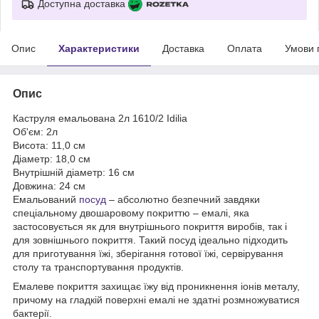
Доступна доставка
Опис
Характеристики
Доставка
Оплата
Умови 
Опис
Каструля емальована 2л 1610/2 Idilia
Об'єм: 2л
Висота: 11,0 см
Діаметр: 18,0 см
Внутрішній діаметр: 16 см
Довжина: 24 см
Емальований
посуд
– абсолютно безпечний завдяки
спеціальному двошаровому покриттю – емалі, яка
застосовується як для внутрішнього покриття виробів, так і
для зовнішнього покриття. Такий посуд ідеально підходить
для приготування їжі, зберігання готової їжі, сервірування
столу та транспортування продуктів.
Емалеве покриття захищає їжу від проникнення іонів металу,
причому на гладкій поверхні емалі не здатні розмножуватися
бактерії.