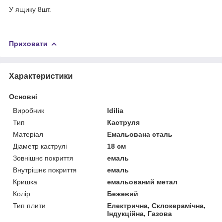
У ящику 8шт.
Приховати
Характеристики
Основні
Виробник
Idilia
Тип
Каструля
Матеріал
Емальована сталь
Діаметр каструлі
18 см
Зовнішнє покриття
емаль
Внутрішнє покриття
емаль
Кришка
емальований метал
Колір
Бежевий
Тип плити
Електрична, Склокерамічна,
Індукційна, Газова