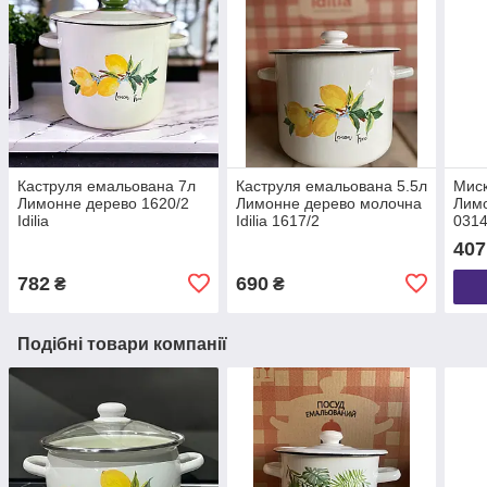
Каструля емальована 7л
Каструля емальована 5.5л
Миск
Лимонне дерево 1620/2
Лимонне дерево молочна
Лимо
Idilia
Idilia 1617/2
0314
407
782
690
₴
₴
Подібні товари компанії