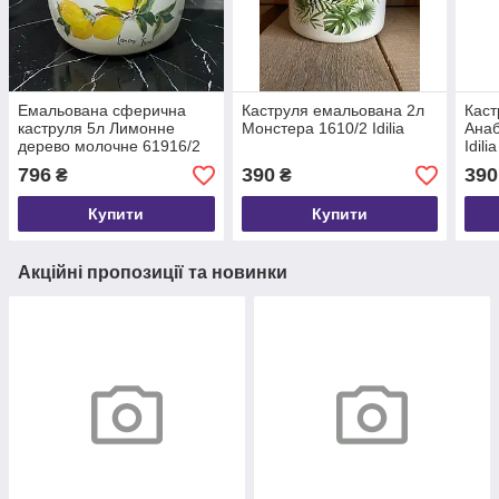
Емальована сферична
Каструля емальована 2л
Каст
каструля 5л Лимонне
Монстера 1610/2 Idilia
Анаб
дерево молочне 61916/2
Idilia
Idilia
796
390
390
₴
₴
Купити
Купити
Акційні пропозиції та новинки