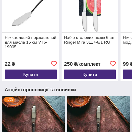
Ніж столовий нержавіючий
Набір столових ножів 6 шт
Ніж 
для масла 15 см VТ6-
Ringel Mira 3117-6/1 RG
мод.
19005
22
250
99
₴
₴/комплект
Купити
Купити
Акційні пропозиції та новинки
–5%