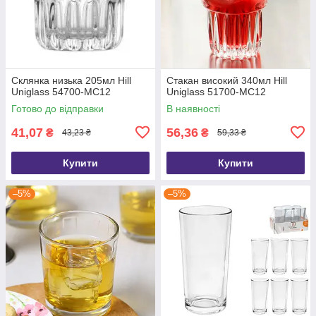
Склянка низька 205мл Hill
Стакан високий 340мл Hill
Uniglass 54700-MC12
Uniglass 51700-MC12
Готово до відправки
В наявності
41,07
56,36
₴
₴
43,23 ₴
59,33 ₴
Купити
Купити
–5%
–5%