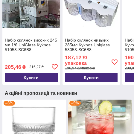
Набір склянок високих 245
Набір склянок низьких
Набі
мл 1/6 UniGlass Kyknos
285мл Kyknos Uniglass
Kyvo
51053-SC6B8
53053-SC6B8
510
187,12
190
₴/
упаковка
упа
205,46
₴
216,27 ₴
196,97 ₴/упаковка
200,8
Купити
Купити
Акційні пропозиції та новинки
–5%
–5%