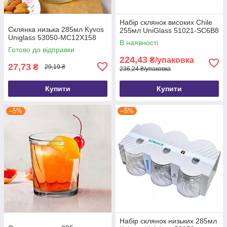
Набір склянок високих Chile
Склянка низька 285мл Kyvos
255мл UniGlass 51021-SC6B8
Uniglass 53050-MC12Х158
В наявності
Готово до відправки
224,43
₴/упаковка
27,73
₴
29,19 ₴
236,24 ₴/упаковка
Купити
Купити
–5%
–5%
Набір склянок низьких 285мл