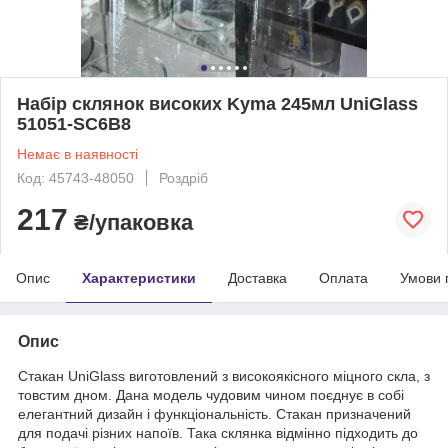
Набір склянок високих Kyma 245мл UniGlass
51051-SC6B8
Немає в наявності
Код: 45743-48050
Роздріб
217
₴/упаковка
Опис
Характеристики
Доставка
Оплата
Умови 
Опис
Стакан UniGlass виготовлений з високоякісного міцного скла, з
товстим дном. Дана модель чудовим чином поєднує в собі
елегантний дизайн і функціональність. Стакан призначений
для подачі різних напоїв. Така склянка відмінно підходить до