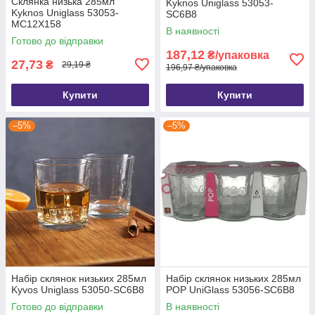
Склянка низька 285мл
Kyknos Uniglass 53053-
Kyknos Uniglass 53053-
SC6B8
MC12Х158
В наявності
Готово до відправки
187,12
₴/упаковка
27,73
₴
29,19 ₴
196,97 ₴/упаковка
Купити
Купити
–5%
–5%
Набір склянок низьких 285мл
Набір склянок низьких 285мл
Kyvos Uniglass 53050-SC6B8
POP UniGlass 53056-SC6B8
Готово до відправки
В наявності