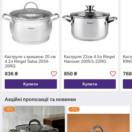
Каструля з кришкою 20 см
Каструля 22см 4.5л Ringel
Каст
4.2л Ringel Salsa 2034-
Hanover 2005/1-22RG
RIN
20RG
836
850
768
₴
₴
Купити
Купити
Акційні пропозиції та новинки
–5%
–5%