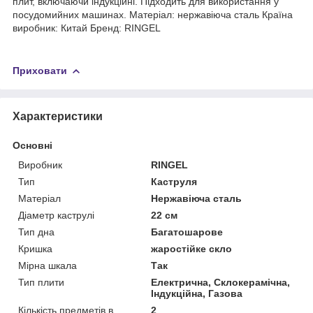
плит, включаючи індукційні. Підходить для використання у
посудомийних машинах. Матеріал: нержавіюча сталь Країна
виробник: Китай Бренд: RINGEL
Приховати
Характеристики
Основні
Виробник
RINGEL
Тип
Каструля
Матеріал
Нержавіюча сталь
Діаметр каструлі
22 см
Тип дна
Багатошарове
Кришка
жаростійке скло
Мірна шкала
Так
Тип плити
Електрична, Склокерамічна,
Індукційна, Газова
Кількість предметів в
2