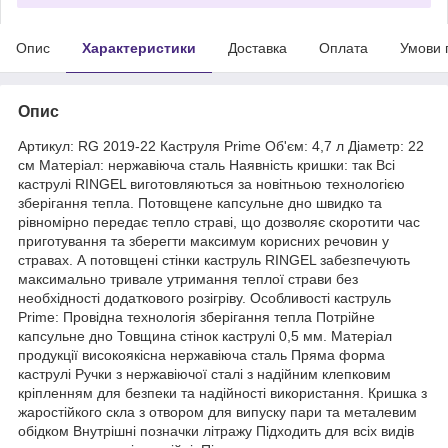
Опис
Характеристики
Доставка
Оплата
Умови 
Опис
Артикул: RG 2019-22 Каструля Prime Об'єм: 4,7 л Діаметр: 22
см Матеріал: нержавіюча сталь Наявність кришки: так Всі
каструлі RINGEL виготовляються за новітньою технологією
зберігання тепла. Потовщене капсульне дно швидко та
рівномірно передає тепло страві, що дозволяє скоротити час
приготування та зберегти максимум корисних речовин у
стравах. А потовщені стінки каструль RINGEL забезпечують
максимально тривале утримання теплої страви без
необхідності додаткового розігріву. Особливості каструль
Prime: Провідна технологія зберігання тепла Потрійне
капсульне дно Товщина стінок каструлі 0,5 мм. Матеріал
продукції високоякісна нержавіюча сталь Пряма форма
каструлі Ручки з нержавіючої сталі з надійним клепковим
кріпленням для безпеки та надійності використання. Кришка з
жаростійкого скла з отвором для випуску пари та металевим
обідком Внутрішні позначки літражу Підходить для всіх видів