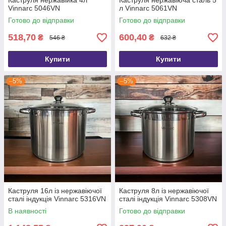
Каструля нержавійка 4л
Каструля нержавіюча сталь 5
Vinnarc 5046VN
л Vinnarc 5061VN
Готово до відправки
Готово до відправки
518,70
600,40
₴
₴
546 ₴
632 ₴
Купити
Купити
–5%
–5%
Каструля 16л із нержавіючої
Каструля 8л із нержавіючої
сталі індукція Vinnarc 5316VN
сталі індукція Vinnarc 5308VN
В наявності
Готово до відправки