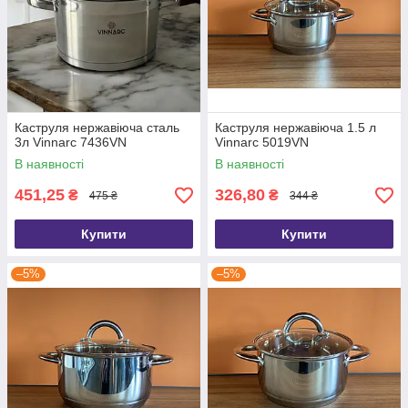
Каструля нержавіюча сталь
Каструля нержавіюча 1.5 л
3л Vinnarc 7436VN
Vinnarc 5019VN
В наявності
В наявності
451,25
326,80
₴
₴
475 ₴
344 ₴
Купити
Купити
–5%
–5%