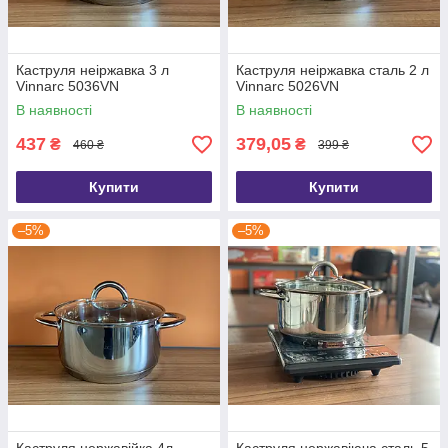
Каструля неіржавка 3 л
Каструля неіржавка сталь 2 л
Vinnarc 5036VN
Vinnarc 5026VN
В наявності
В наявності
437
379,05
₴
₴
460 ₴
399 ₴
Купити
Купити
–5%
–5%