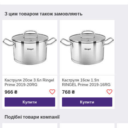
З цим товаром також замовляють
Каструля 20см 3.6л Ringel
Каструля 16см 1.9л
Prime 2019-20RG
RINGEL Prime 2019-16RG
966
768
₴
₴
Купити
Купити
Подібні товари компанії