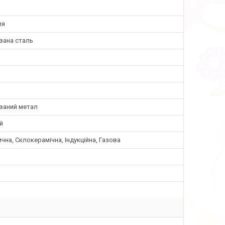
ля
вана сталь
ваний метал
й
чна, Склокерамічна, Індукційна, Газова