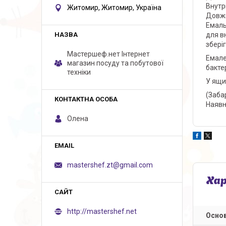
Внутр
Житомир, Житомир, Україна
Довжи
Емаль
для в
збері
Мастершеф.нет Iнтернет
Емале
магазин посуду та побутової
бактер
техніки
У ящи
(Заба
Наявн
Олена
mastershef.zt@gmail.com
Ха
http://mastershef.net
Основ