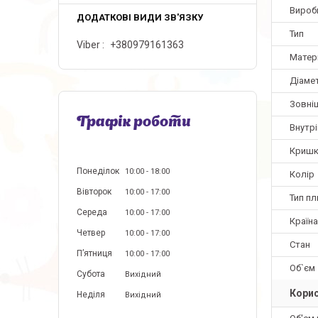
Вироб
Тип
Viber
+380979161363
Матер
Діаме
Зовні
Графік роботи
Внутр
Кришк
Понеділок
10:00
18:00
Колір
Вівторок
10:00
17:00
Тип пл
Середа
10:00
17:00
Країн
Четвер
10:00
17:00
Стан
Пʼятниця
10:00
17:00
Об`єм
Субота
Вихідний
Корис
Неділя
Вихідний