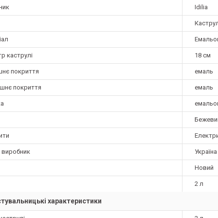
ник
Idilia
Кастру
іал
Емальо
тр каструлі
18 см
шнє покриття
емаль
ішнє покриття
емаль
а
емальо
Бежеви
ити
Електри
а виробник
Україна
Новий
2 л
тувальницькі характеристики