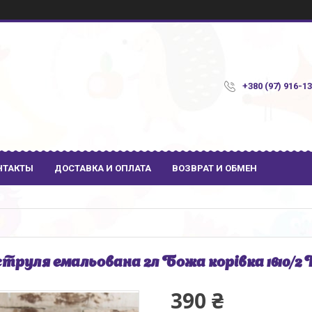
+380 (97) 916-1
НТАКТЫ
ДОСТАВКА И ОПЛАТА
ВОЗВРАТ И ОБМЕН
труля емальована 2л Божа корівка 1610/2 I
390 ₴