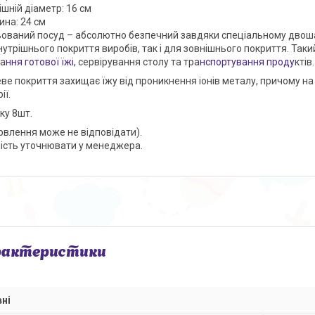
ішній діаметр: 16 см
на: 24 см
ований посуд – абсолютно безпечний завдяки спеціальному двоша
нутрішнього покриття виробів, так і для зовнішнього покриття. Таки
га
ння готової їжі,
сервірування столу та тра
нспортування проду
ктів.
ве покриття захищає їжу від проникнення іонів металу, причому на
ії.
ку 8шт.
рвлення може не відповідати).
ість уточнювати у менеджера.
рактеристики
ні