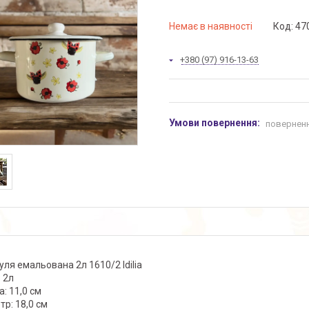
Немає в наявності
Код:
47
+380 (97) 916-13-63
поверненн
уля емальована 2л 1610/2 Idilia
 2л
: 11,0 см
тр: 18,0 см