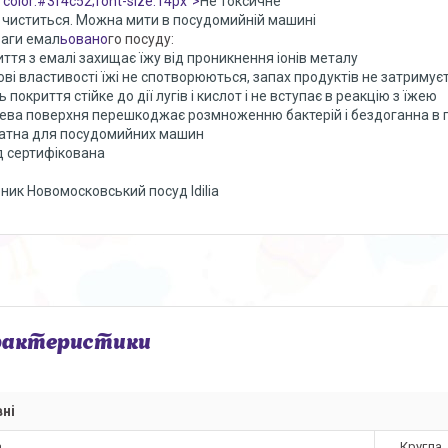
"color:#3f4c52;font-size:14px">
Не токсичне
 чиститься. Можна мити в посудомийній машині
аги емал
ьовано
го посуду:
иття з емалі захищає їжу від проникнення іонів металу
ові властивості їжі не спотворюються, запах продуктів не затримуєт
 покриття стійке до дії лугів і кислот і не вступає в реакцію з їжею
ева поверхня перешкоджає розмноженню бактерій і бездоганна в пит
атна для посудомийних машин
д сертифікована
ник Новомосковський посуд Idilia
рактеристики
ні
а
Кругла