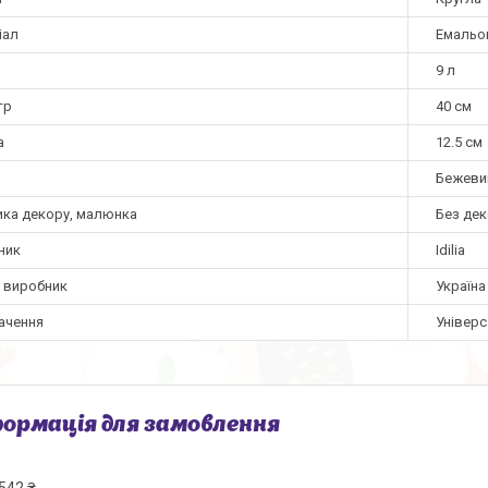
іал
Емальо
9 л
тр
40 см
а
12.5 см
Бежеви
ика декору, малюнка
Без де
ник
Idilia
а виробник
Україна
ачення
Універ
ормація для замовлення