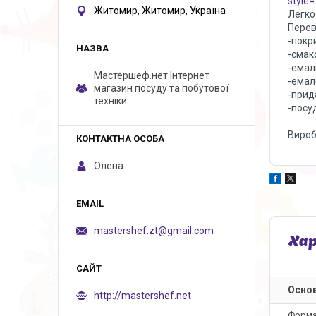
style=
Житомир, Житомир, Україна
Легко
Перев
-покр
-смак
-емаль
Мастершеф.нет Iнтернет
-емал
магазин посуду та побутової
-прид
техніки
-посу
Вироб
Олена
mastershef.zt@gmail.com
Ха
Основ
http://mastershef.net
Форм