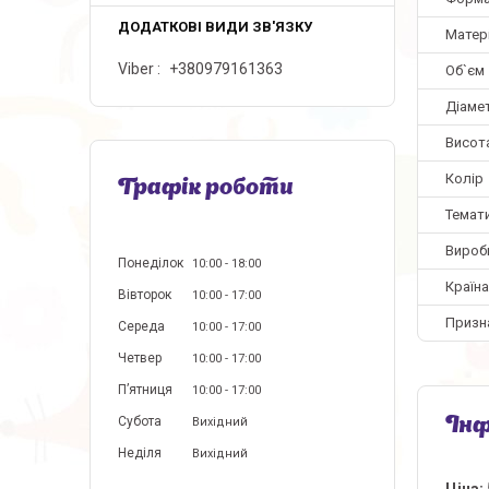
Матер
Viber
+380979161363
Об`єм
Діаме
Висот
Колір
Графік роботи
Темат
Вироб
Понеділок
10:00
18:00
Країн
Вівторок
10:00
17:00
Призн
Середа
10:00
17:00
Четвер
10:00
17:00
Пʼятниця
10:00
17:00
Субота
Вихідний
Інф
Неділя
Вихідний