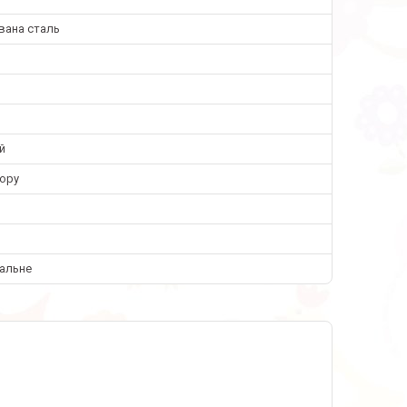
вана сталь
й
кору
сальне