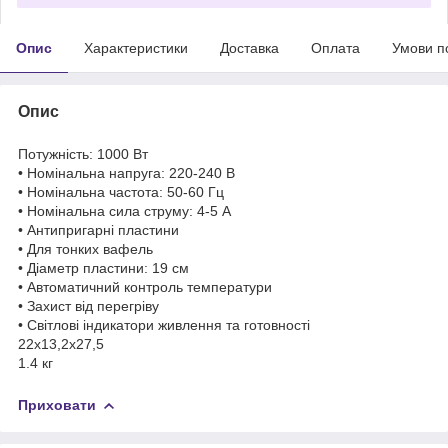
Опис
Характеристики
Доставка
Оплата
Умови п
Опис
Потужність: 1000 Вт
• Номінальна напруга: 220-240 В
• Номінальна частота: 50-60 Гц
• Номінальна сила струму: 4-5 А
• Антипригарні пластини
• Для тонких вафель
• Діаметр пластини: 19 см
• Автоматичний контроль температури
• Захист від перегріву
• Світлові індикатори живлення та готовності
22х13,2х27,5
1.4 кг
Приховати