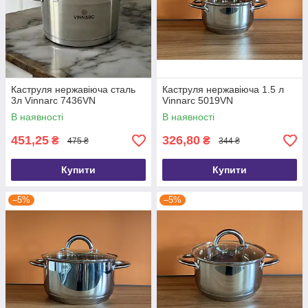
Каструля нержавіюча сталь
Каструля нержавіюча 1.5 л
3л Vinnarc 7436VN
Vinnarc 5019VN
В наявності
В наявності
451,25
326,80
₴
₴
475 ₴
344 ₴
Купити
Купити
–5%
–5%