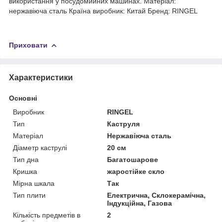
використання у посудомийних машинах. Матеріал:
нержавіюча сталь Країна виробник: Китай Бренд: RINGEL
Приховати
Характеристики
Основні
Виробник
RINGEL
Тип
Каструля
Матеріал
Нержавіюча сталь
Діаметр каструлі
20 см
Тип дна
Багатошарове
Кришка
жаростійке скло
Мірна шкала
Так
Тип плити
Електрична, Склокерамічна,
Індукційна, Газова
Кількість предметів в
2