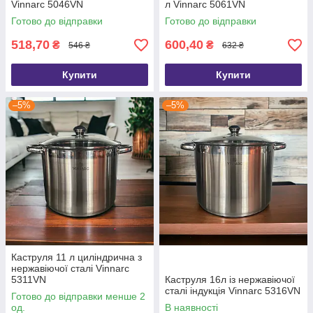
Vinnarc 5046VN
л Vinnarc 5061VN
Готово до відправки
Готово до відправки
518,70
600,40
₴
₴
546 ₴
632 ₴
Купити
Купити
–5%
–5%
Каструля 11 л циліндрична з
нержавіючої сталі Vinnarc
5311VN
Каструля 16л із нержавіючої
сталі індукція Vinnarc 5316VN
Готово до відправки менше 2
од.
В наявності