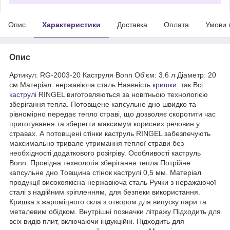
Опис
Характеристики
Доставка
Оплата
Умови 
Опис
Артикул: RG-2003-20 Каструля Bonn Об'єм: 3.6 л Діаметр: 20
см Матеріал: нержавіюча сталь Наявність
кришки
: так Всі
каструлі
RINGEL виготовляються за новітньою технологією
зберігання тепла. Потовщене капсульне дно швидко та
рівномірно передає тепло страві, що дозволяє скоротити час
приготування та зберегти максимум корисних речовин у
стравах. А потовщені стінки каструль RINGEL забезпечують
максимально тривале утримання теплої страви без
необхідності додаткового розігріву. Особливості каструль
Bonn: Провідна технологія зберігання тепла Потрійне
капсульне дно Товщина стінок каструлі 0,5 мм. Матеріал
продукції високоякісна нержавіюча сталь Ручки з неражаючої
сталі з надійним кріпленням, для безпеки використання.
Кришка з жароміцного скла з отвором для випуску пари та
металевим обідком. Внутрішні позначки літражу Підходить для
всіх видів плит, включаючи індукційні. Підходить для