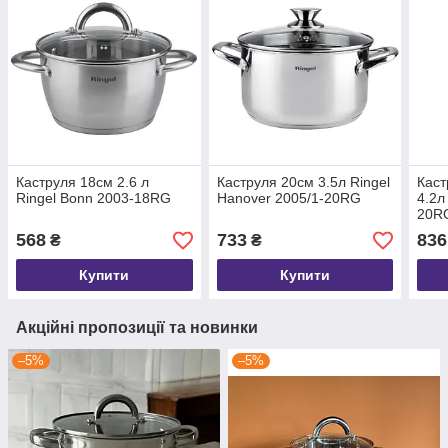
Каструля 18см 2.6 л
Каструля 20см 3.5л Ringel
Каст
Ringel Bonn 2003-18RG
Hanover 2005/1-20RG
4.2л
20R
568
733
836
₴
₴
Купити
Купити
Акційні пропозиції та новинки
–5%
–5%