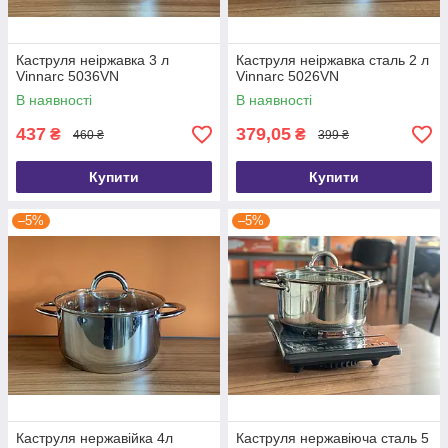
Каструля неіржавка 3 л
Каструля неіржавка сталь 2 л
Vinnarc 5036VN
Vinnarc 5026VN
В наявності
В наявності
437
379,05
₴
₴
460 ₴
399 ₴
Купити
Купити
–5%
–5%
Каструля нержавійка 4л
Каструля нержавіюча сталь 5