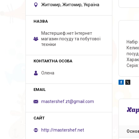
Житомир, Житомир, Україна
Мастершеф.нет Iнтернет
магазин посуду та побутової
Набір
техніки
Келих
посуд
Характ
Серія
Олена
mastershef.zt@gmail.com
Ха
http://mastershef.net
Основ