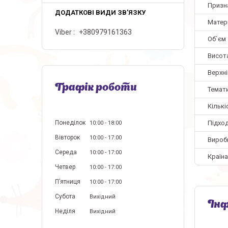
Призн
Матер
Viber
+380979161363
Об`єм
Висот
Верхні
Графік роботи
Темат
Кількі
Підхо
Понеділок
10:00
18:00
Вівторок
10:00
17:00
Вироб
Середа
10:00
17:00
Країн
Четвер
10:00
17:00
Пʼятниця
10:00
17:00
Субота
Вихідний
Інф
Неділя
Вихідний