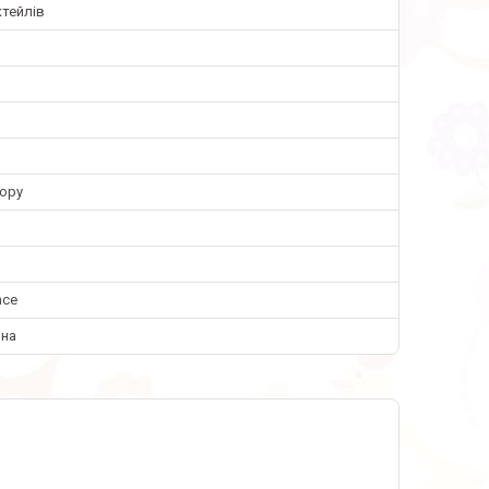
тейлів
кору
hce
ина