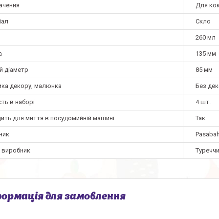
ачення
Для кок
іал
Скло
260 мл
а
135 мм
й діаметр
85 мм
ика декору, малюнка
Без де
сть в наборі
4 шт.
дить для миття в посудомийній машині
Так
ник
Pasaba
а виробник
Туречч
ормація для замовлення