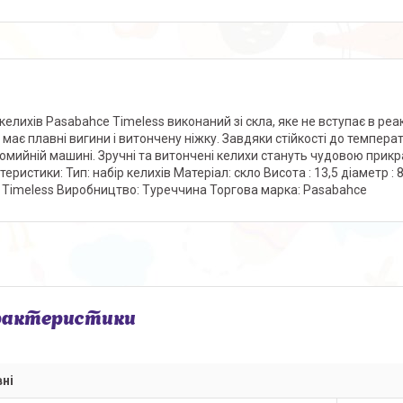
 келихів Pasabahce Timeless виконаний зі скла, яке не вступає в ре
 має плавні вигини і витончену ніжку. Завдяки стійкості до темпер
омийній машині. Зручні та витончені келихи стануть чудовою прик
еристики: Тип: набір келихів Матеріал: скло Висота : 13,5 діаметр : 
: Timeless Виробництво: Туреччина Торгова марка: Pasabahce
рактеристики
ні