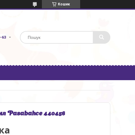
Кошик
3-63
мл Pasabahce 440456
ка