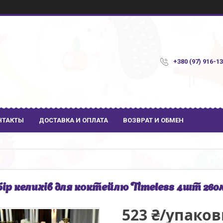
+380 (97) 916-1
НТАКТЫ
ДОСТАВКА И ОПЛАТА
ВОЗВРАТ И ОБМЕН
ір келихів для коктейлю Timeless 4шт 260
523 ₴/упаков