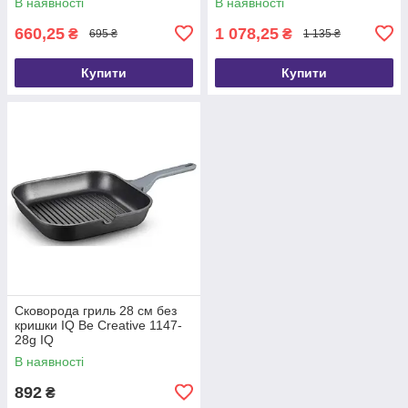
В наявності
В наявності
660,25
1 078,25
₴
₴
695 ₴
1 135 ₴
Купити
Купити
Сковорода гриль 28 см без
кришки IQ Be Creative 1147-
28g IQ
В наявності
892
₴