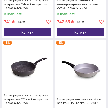
Сковорода з антипригарним
Сковорода млинцева з
покриттям 24см без кришки
антипригарним покриттям
Талко 40240АD
22см Талко 5122АD
В наявності
В наявності
741
747,65
₴
₴
780 ₴
787 ₴
Купити
Купити
–5%
–5%
Сковорода з антипригарним
покриттям 22 см без кришки
Сковорода алюмінієва 28см
Талко 40220АD
без кришки Талко 50280D