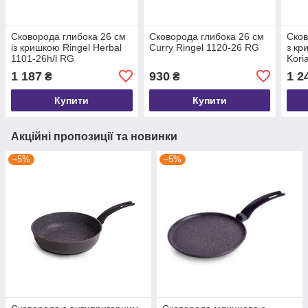
Сковорода глибока 26 см
Сковорода глибока 26 см
Сков
із кришкою Ringel Herbal
Curry Ringel 1120-26 RG
з кр
1101-26h/l RG
Kori
1 187
930
1 2
₴
₴
Купити
Купити
Акційні пропозиції та новинки
–5%
–5%