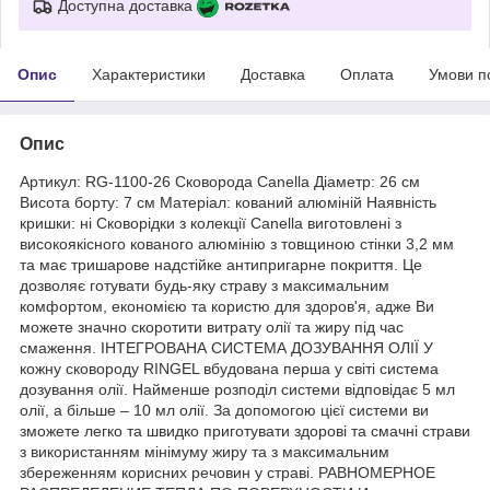
Доступна доставка
Опис
Характеристики
Доставка
Оплата
Умови п
Опис
Артикул: RG-1100-26 Сковорода Canella Діаметр: 26 см
Висота борту: 7 см Матеріал: кований алюміній Наявність
кришки: ні Сковорідки з колекції Canella виготовлені з
високоякісного кованого алюмінію з товщиною стінки 3,2 мм
та має тришарове надстійке антипригарне покриття. Це
дозволяє готувати будь-яку страву з максимальним
комфортом, економією та користю для здоров'я, адже Ви
можете значно скоротити витрату олії та жиру під час
смаження. ІНТЕГРОВАНА СИСТЕМА ДОЗУВАННЯ ОЛІЇ У
кожну сковороду RINGEL вбудована перша у світі система
дозування олії. Найменше розподіл системи відповідає 5 мл
олії, а більше – 10 мл олії. За допомогою цієї системи ви
зможете легко та швидко приготувати здорові та смачні страви
з використанням мінімуму жиру та з максимальним
збереженням корисних речовин у страві. РАВНОМЕРНОЕ