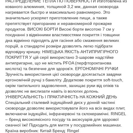
РАСПРЕДЕЛЕНИЕ ТЕПЛА ПО ПОВЕРХНОСТИ Изготовлена ​​из
кованого алюминия, толщиной 3,2 мм, данная сковорода
нагревается быстро и максимально равномерно. Это
значительно ускоряет приготовление пищи, а также
препятствует пригоранию и неравномерной прожарке
продуктов. ВИСОКІ БОРТИ Високі борти висотою 7 см у
поєднанні з відмінними властивостями покриття і товщини
дна відмінно підходять для гасіння або смаження великих
порцій, а стандартні розміри дозволять легко підібрати
відповідну кришку. НІМЕЦЬКА ЯКІСТЬ АНТИПРИГІРНОГО
ПОКРИТТЯ У цій серії використано 3-шарове надстійке
антипригарне, що не містить PFOA (перфтороктанова
кислота) та безпечне для здоров'я. ЕРГОНОМІЧНІ РУЧКИ
Зручність використання цієї сковороди досягається завдяки
ергономічній ручці з бакеліту. Додаткове покриття soft-touch,
окрім тактильного задоволення, захищає руки від опіків та
дозволяє не вислизати навіть із вологих долонь.
УНІВЕРСАЛЬНІСТЬ І ПРАКТИЧНІСТЬ НА КОЖНИЙ ДЕНЬ
Спеціальний сталевий індукційний диск у донній частині
сковороди дозволяє використовувати його на всіх видах плит,
включаючи індукційні, інфрачервоні та склокерамічні. RINGEL
– бренд високоякісного посуду та аксесуарів для здорової
смачної їжі! Підходить для миття у посудомийних машинах.
Країна виробник: Китай Бренд: Ringel