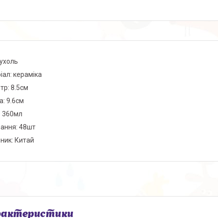
Кухоль
іал: кераміка
тр: 8.5см
а: 9.6см
: 360мл
ання: 48шт
ник: Китай
рактеристики