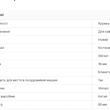
ні
ності
Кружка
ачення
Для кав
Новий
іал
Кістян
360 мл
а
96 мм
Блакит
дить для миття в посудомийній машині
Так
ник
Vinnarc
а виробник
Китай
тр
85 мм