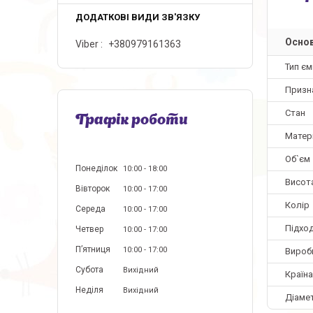
Основ
Viber
+380979161363
Тип єм
Призн
Стан
Графік роботи
Матер
Об`єм
Понеділок
10:00
18:00
Висот
Вівторок
10:00
17:00
Колір
Середа
10:00
17:00
Підхо
Четвер
10:00
17:00
Пʼятниця
10:00
17:00
Вироб
Субота
Вихідний
Країн
Неділя
Вихідний
Діаме