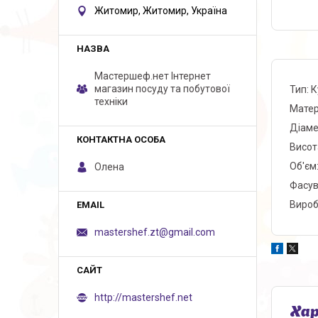
Житомир, Житомир, Україна
Мастершеф.нет Iнтернет
магазин посуду та побутової
Тип: 
техніки
Матер
Діаме
Висот
Об'єм
Олена
Фасув
Вироб
mastershef.zt@gmail.com
http://mastershef.net
Ха