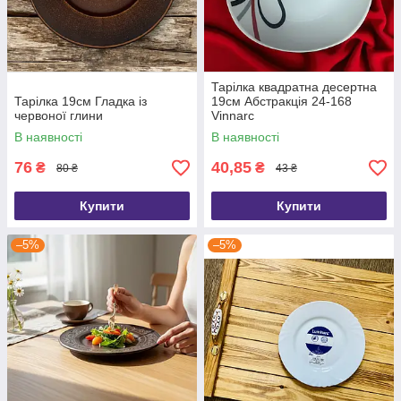
Тарілка квадратна десертна
Тарілка 19см Гладка із
19см Абстракція 24-168
червоної глини
Vinnarc
В наявності
В наявності
76
40,85
₴
₴
80 ₴
43 ₴
Купити
Купити
–5%
–5%