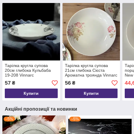
Тарілка кругла супова
Тарілка кругла супова
Тарі
20см глибока Кульбаба
21см глибока Сієста
порц
19-208 Vinnarc
Ароматна троянда Vinnarc
New
25-026
57
56
44,
₴
₴
Купити
Купити
Акційні пропозиції та новинки
–5%
–5%