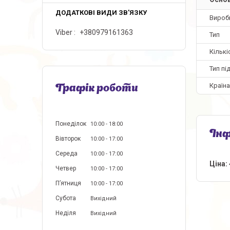
Вироб
Viber
+380979161363
Тип
Кількі
Тип пі
Країн
Графік роботи
Понеділок
10:00
18:00
Інф
Вівторок
10:00
17:00
Середа
10:00
17:00
Ціна:
Четвер
10:00
17:00
Пʼятниця
10:00
17:00
Субота
Вихідний
Неділя
Вихідний