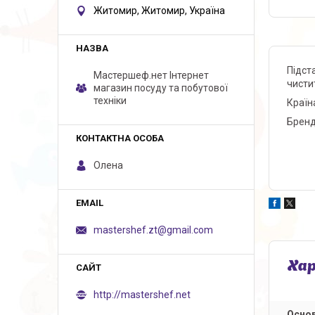
Житомир, Житомир, Україна
Підст
Мастершеф.нет Iнтернет
чисти
магазин посуду та побутової
техніки
Країн
Бренд
Олена
mastershef.zt@gmail.com
Ха
http://mastershef.net
Основ