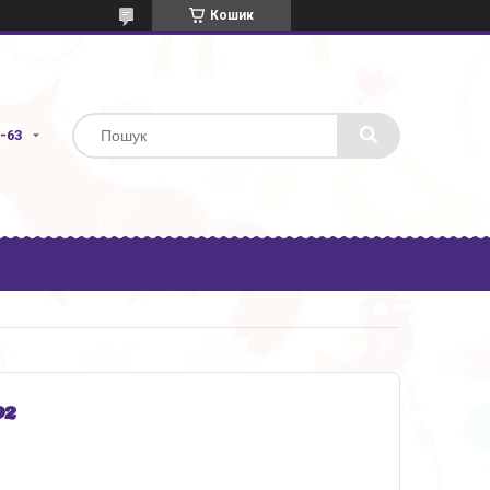
Кошик
3-63
02