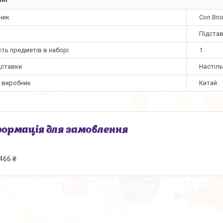
ник
Con Bri
Підстав
сть предметів в наборі
1
дставки
Настіл
а виробник
Китай
ормація для замовлення
466 ₴