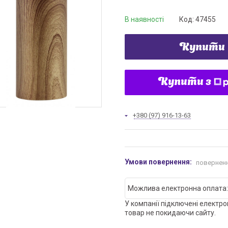
В наявності
Код:
47455
Купити
Купити з
+380 (97) 916-13-63
поверненн
У компанії підключені електро
товар не покидаючи сайту.