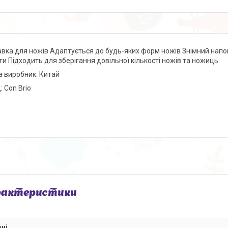
авка для ножів Адаптується до будь-яких форм ножів Знімний напов
ти Підходить для зберігання довільної кількості ножів та ножиць
а виробник: Китай
: Con Brio
рактеристики
ні