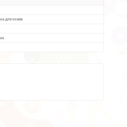
o
ка для ножів
ьна