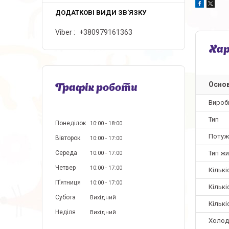
Viber
+380979161363
Ха
Основ
Графік роботи
Вироб
Тип
Понеділок
10:00
18:00
Потуж
Вівторок
10:00
17:00
Тип ж
Середа
10:00
17:00
Четвер
10:00
17:00
Кількі
Пʼятниця
10:00
17:00
Кільк
Субота
Вихідний
Кільк
Неділя
Вихідний
Холод