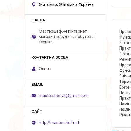
Житомир, Житомир, Україна
Мастершеф.нет Iнтернет
Профе
магазин посуду та побутової
Функці
техніки
2 рівн
Практ
2 рівн
Режим
Профе
Олена
Функц
Знімн
Термо
Ергон
Петля
mastershef.zt@gmail.com
Практ
Номін
Номін
Рівен
http://mastershef.net