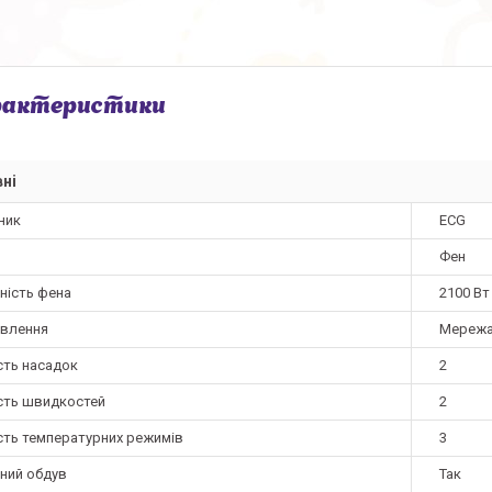
рактеристики
ні
ник
ECG
Фен
ність фена
2100 Вт
ивлення
Мережа
сть насадок
2
ість швидкостей
2
ість температурних режимів
3
ний обдув
Так