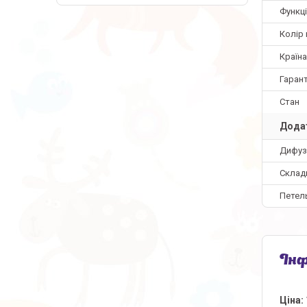
Функці
Колір
Країн
Гарант
Стан
Додат
Дифуз
Склад
Петел
Інф
Ціна: