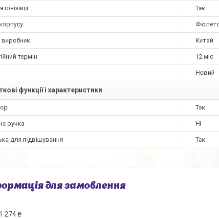
я іонізації
Так
 корпусу
Фіолет
а виробник
Китай
ійний термін
12 міс
Новий
кові функції і характеристики
ор
Так
на ручка
Ні
ька для підвішування
Так
ормація для замовлення
1 274 ₴