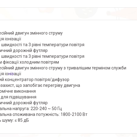
сійний двигун змінного струму
я іонізації
і швидкості та 3 рівні температури повітря
ичний дорожній футляр
і швидкості та 3 рівні температури повітря
 фіксації холодним повітрям
сійний двигун змінного струму з тривалішим терміном служби
ія іо
ніз
ації
ий концентратор повітря/дифузор
захист, що запобігає перегріву двигуна
омічне виконання
 для підвішування
ичний дорожній футляр
альна напруга: 220-240 ~ 50 Гц
альна споживана потужність: 1800-2100 Вт
ь шуму: ≤ 85 дБ