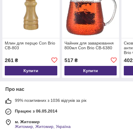
Млин для перцю Con Brio
Чайник для заварювання
Сков
CB-803
800мл Con Brio CB-6380
анти
Brio
261
517
402
₴
₴
Купити
Купити
Про нас
99% позитивних з 1036 відгуків за рік
Працює з 06.05.2014
м. Житомир
Житомир, Житомир, Україна