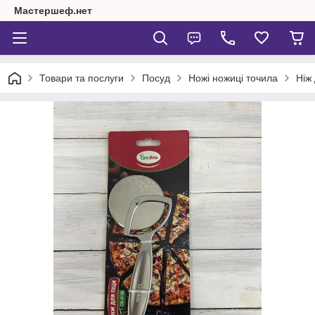
Мастершеф.нет
Товари та послуги
Посуд
Ножі ножиці точила
Ніж