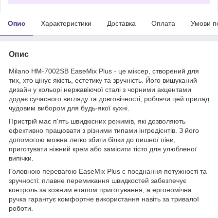
Опис
Характеристики
Доставка
Оплата
Умови п
Опис
Milano HM-7002SB EaseMix Plus - це міксер, створений для
тих, хто цінує якість, естетику та зручність. Його вишуканий
дизайн у кольорі нержавіючої сталі з чорними акцентами
додає сучасного вигляду та довговічності, роблячи цей прилад
чудовим вибором для будь-якої кухні.
Пристрій має п'ять швидкісних режимів, які дозволяють
ефективно працювати з різними типами інгредієнтів. З його
допомогою можна легко збити білки до пишної піни,
приготувати ніжний крем або замісити тісто для улюбленої
випічки.
Головною перевагою EaseMix Plus є поєднання потужності та
зручності: плавне перемикання швидкостей забезпечує
контроль за кожним етапом приготування, а ергономічна
ручка гарантує комфортне використання навіть за тривалої
роботи.