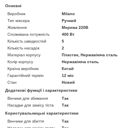
Основні
Виробник
Milano
Тип міксера
Ручний
Живлення
Мережа 220В
Споживана потужність
400 Вт
Кількість швидкостей
5
Кількість насадок
2
Матеріал корпусу
Пластик, Нержавіюча сталь
Колір корпусу
Нержавіюча сталь
Країна виробник
Китай
Гарантійний термін
12 міс
Стан
Новий
Додаткові функції і характеристики
Вінчики для збивання
Так
Насадки для замісу тіста
Так
Користувальницькі характеристики
Венчики для збиття
Так
Насадки для замісу тесту
Так