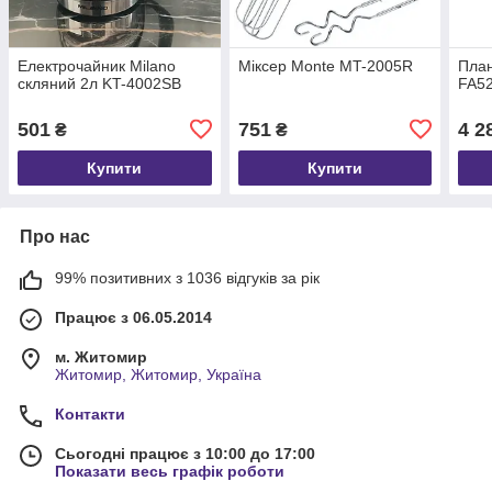
Електрочайник Milano
Міксер Monte MT-2005R
План
скляний 2л KT-4002SB
FA52
501
751
4 2
₴
₴
Купити
Купити
Про нас
99% позитивних з 1036 відгуків за рік
Працює з 06.05.2014
м. Житомир
Житомир, Житомир, Україна
Контакти
Сьогодні працює з 10:00 до 17:00
Показати весь графік роботи