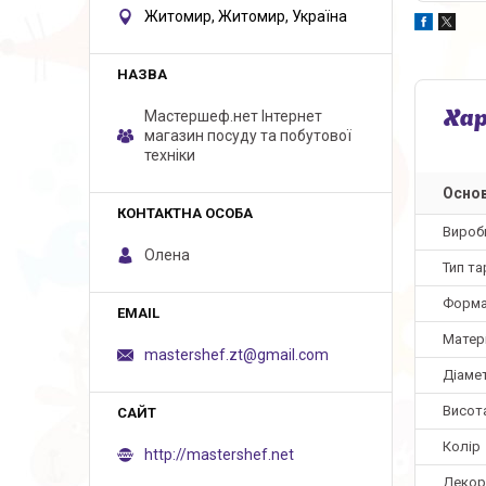
Житомир, Житомир, Україна
Мастершеф.нет Iнтернет
Ха
магазин посуду та побутової
техніки
Основ
Вироб
Олена
Тип та
Форм
Матер
mastershef.zt@gmail.com
Діаме
Висот
Колір
http://mastershef.net
Декор