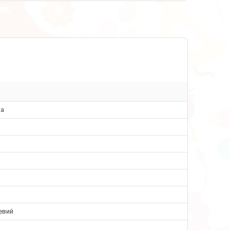
ка
евий