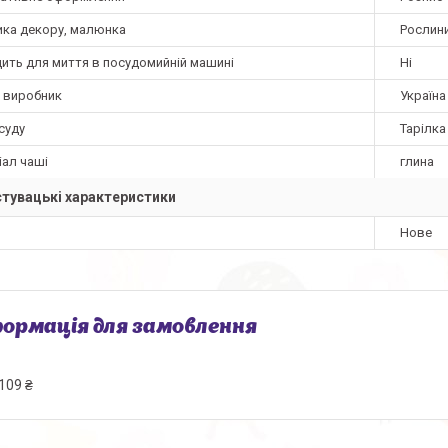
ика декору, малюнка
Рослини
дить для миття в посудомийній машині
Ні
а виробник
Україна
суду
Тарілка
іал чаші
глина
тувацькi характеристики
Нове
ормація для замовлення
109 ₴