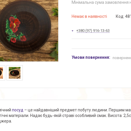
Мінімальна сума замовлення н
Немає в наявності
Код:
48
+380 (97) 916-13-63
поверненн
мічний
посуд
– це найдавніший предмет побуту людини. Першим ма
гічні матеріали. Надає будь-якій страві особливий смак. Висота: 2,
джера.