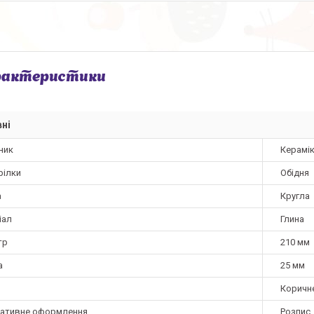
рактеристики
ні
ник
Керамі
рілки
Обідня
а
Кругла
іал
Глина
тр
210 мм
а
25 мм
Коричн
ативне оформлення
Розпис