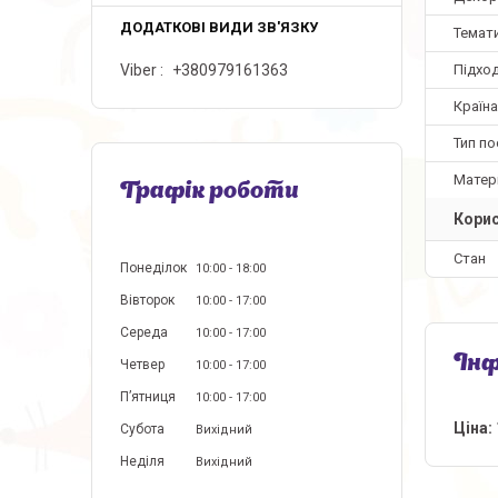
Темат
Viber
+380979161363
Підхо
Країн
Тип по
Матер
Графік роботи
Корис
Стан
Понеділок
10:00
18:00
Вівторок
10:00
17:00
Середа
10:00
17:00
Інф
Четвер
10:00
17:00
Пʼятниця
10:00
17:00
Ціна:
Субота
Вихідний
Неділя
Вихідний