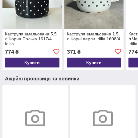
Каструля емальована 5.5
Каструля емальована 1.5
Каст
л Чорна Полька 1617/4
л Чорні перли Idilia 1608/4
л Че
Idilia
Idilia
774
371
774
₴
₴
Купити
Купити
Акційні пропозиції та новинки