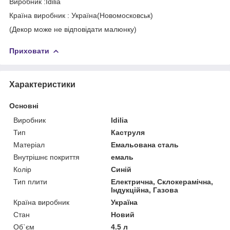
Виробник :Idilia
Країна виробник : Україна(Новомосковськ)
(Декор може не відповідати малюнку)
Приховати
Характеристики
Основні
Виробник
Idilia
Тип
Каструля
Матеріал
Емальована сталь
Внутрішнє покриття
емаль
Колір
Синій
Тип плити
Електрична, Склокерамічна,
Індукційна, Газова
Країна виробник
Україна
Стан
Новий
Об`єм
4.5 л