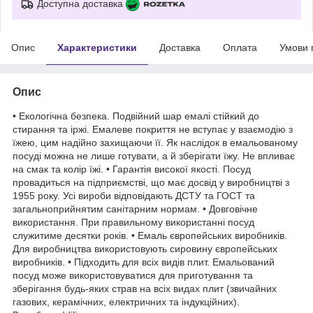
Доступна доставка
Опис
Характеристики
Доставка
Оплата
Умови 
Опис
• Екологічна безпека. Подвійний шар емалі стійкий до
стирання та іржі. Емалеве покриття не вступає у взаємодію з
їжею, цим надійно захищаючи її. Як наслідок в емальованому
посуді можна не лише готувати, а й зберігати їжу. Не впливає
на смак та колір їжі. • Гарантія високої якості. Посуд
провадиться на підприємстві, що має досвід у виробництві з
1955 року. Усі вироби відповідають ДСТУ та ГОСТ та
загальноприйнятим санітарним нормам. • Довговічне
використання. При правильному використанні посуд
служитиме десятки років. • Емаль європейських виробників.
Для виробництва використовують сировину європейських
виробників. • Підходить для всіх видів плит. Емальований
посуд може використовуватися для приготування та
зберігання будь-яких страв на всіх видах плит (звичайних
газових, керамічних, електричних та індукційних).