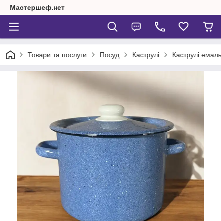
Мастершеф.нет
Товари та послуги
Посуд
Каструлі
Каструлі емаль