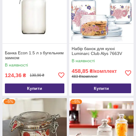
Набір банок для кухні
Банка Econ 1.5 л з бугельним
Luminarc Club Alys 7663V
замком
В наявності
В наявності
458,85
₴/комплект
124,36
₴
130,90 ₴
483 ₴/комплект
Купити
Купити
–5%
–5%