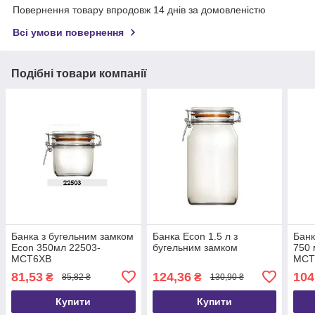
Повернення товару впродовж 14 днів за домовленістю
Всі умови повернення
Подібні товари компанії
Банка з бугельним замком
Банка Econ 1.5 л з
Банк
Econ 350мл 22503-
бугельним замком
750 
MCT6XB
MCT
81,53
124,36
104
₴
₴
85,82 ₴
130,90 ₴
Купити
Купити