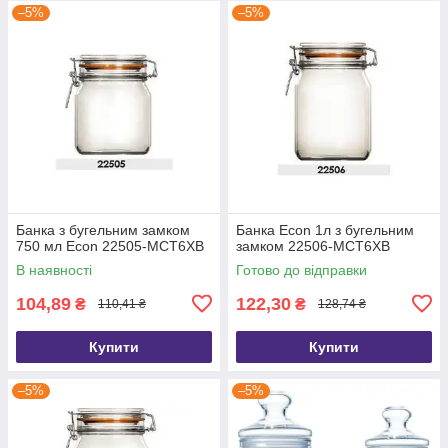
–5%
–5%
Банка з бугельним замком
Банка Econ 1л з бугельним
750 мл Econ 22505-MCT6XB
замком 22506-MCT6XB
В наявності
Готово до відправки
104,89
122,30
₴
₴
110,41 ₴
128,74 ₴
Купити
Купити
–5%
–5%