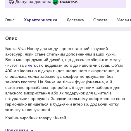
Доступна доставка
Опис
Характеристики
Доставка
Оплата
Умови 
Опис
Банка Viva Honey для меду - це елегантний і зручний
аксесуар, який стане стильним доповненням вашої кухні.
Вона має продуманий дизайн, що дозволяє зберігати мед у
чистоті та з
легкі
стю додавати його до напоїв чи страв. Об'єм
400 мл ідеально підходить для щоденного використання, а
спеціальна ложка забезпечує комфортне дозування без
зайвого клопоту. Ця банка не тільки функціональна, а й
естетично приваблива, що робить її відмінним вибором для
власного використання або як подарунок для цінителів
натуральних продуктів. Завдяки стильному оформленню вона
гармонійно впишеться в будь-який інтер'єр, додаючи нотку
затишку та вишуканості.
Країна-виробник товару : Китай
Приховати