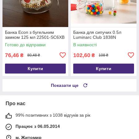
Банка Econ з бугельним
Банка для сипучих 0.5л
замком 125 мл 22501-SC6XB
Luminarc Club 1838N
Готово до відправки
В наявності
76,46
102,60
₴
₴
80,48 ₴
108 ₴
Купити
Купити
Показати ще
Про нас
99% позитивних з 1038 відгуків за рік
Працює з 06.05.2014
м. Житомир