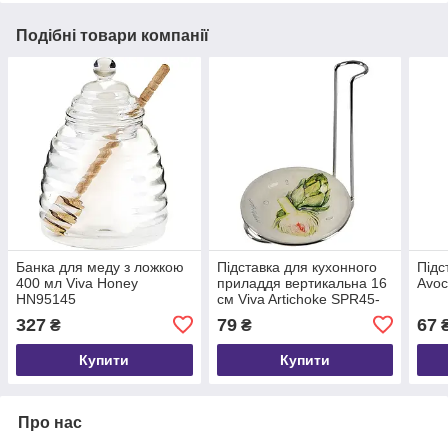
Подібні товари компанії
Банка для меду з ложкою
Підставка для кухонного
Підс
400 мл Viva Honey
приладдя вертикальна 16
Avoc
HN95145
см Viva Artichoke SPR45-
AR
327
79
67
₴
₴
Купити
Купити
Про нас