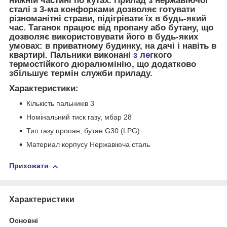
нижній частині по кутах. Прилад з нержавіючої
сталі з 3-ма конфорками дозволяє готувати
різноманітні страви, підігрівати їх в будь-який
час. Таганок працює від пропану або бутану, що
дозволяє використовувати його в будь-яких
умовах: в приватному будинку, на дачі і навіть в
квартирі. Пальники виконані
з лег
кого
термостійкого дюралюмінію, що додатково
збільшує термін служби приладу.
Xарактеристики:
Кількість пальників 3
Номінальний тиск газу, мбар 28
Тип газу пропан, бутан G30 (LPG)
Материал корпусу Нержавіюча сталь
Приховати
Характеристики
Основні