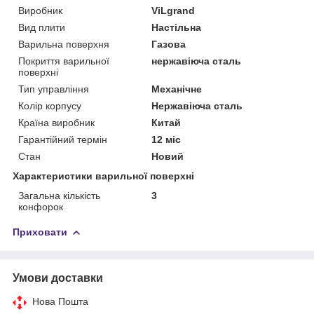
Виробник
ViLgrand
Вид плити
Настільна
Варильна поверхня
Газова
Покриття варильної
нержавіюча сталь
поверхні
Тип управління
Механічне
Колір корпусу
Нержавіюча сталь
Країна виробник
Китай
Гарантійний термін
12 міс
Стан
Новий
Характеристики варильної поверхні
Загальна кількість
3
конфорок
Приховати
Умови доставки
Нова Пошта