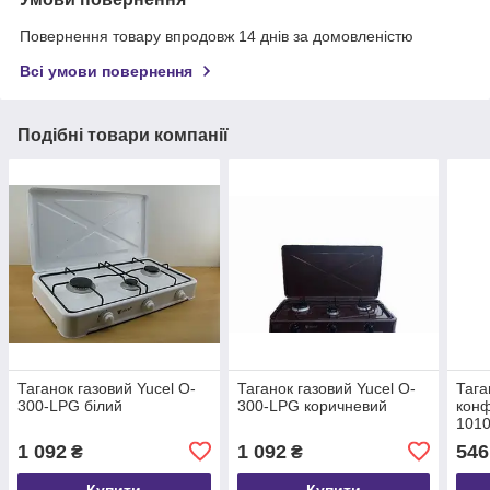
Повернення товару впродовж 14 днів за домовленістю
Всі умови повернення
Подібні товари компанії
Таганок газовий Yucel O-
Таганок газовий Yucel O-
Тага
300-LPG білий
300-LPG коричневий
конф
101
1 092
1 092
546
₴
₴
Купити
Купити