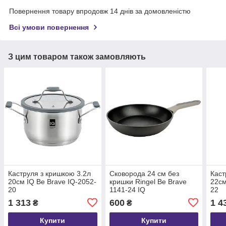
Повернення товару впродовж 14 днів за домовленістю
Всі умови повернення
З цим товаром також замовляють
Каструля з кришкою 3.2л
Сковорода 24 см без
Каст
20см IQ Be Brave IQ-2052-
кришки Ringel Be Brave
22см
20
1141-24 IQ
22
1 313
600
1 4
₴
₴
Купити
Купити