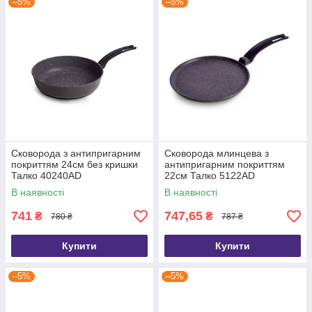
–5%
–5%
Сковорода з антипригарним
Сковорода млинцева з
покриттям 24см без кришки
антипригарним покриттям
Талко 40240АD
22см Талко 5122АD
В наявності
В наявності
741
747,65
₴
₴
780 ₴
787 ₴
Купити
Купити
–5%
–5%