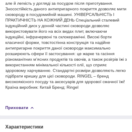
але й легкість у догляді за посудом після приготування.
Зносостійкість даного антипригарного покриття дозволяє мити
сковороду в посудомийній машині. УНІВЕРСАЛЬНІСТЬ І
ПРАКТИЧНІСТЬ НА КОЖНИЙ ДЕНЬ Спеціальний сталевий
індукційний диск у донній частині сковороди дозволяє
використовувати його на всіх видах плит, включаючи
індукційні, інфрачервоні та склокерамічні. Високі борти
класичної форми, товстостінна конструкція та надійне
антипригарне покриття даної сковороди максимально
розширюють сфери її застосування: це жарке та гасіння
різноманітних м'ясних продуктів та овочів, а також розігрів їжі з
використанням мінімальної кількості олії, що сприяє
здоровому харчуванню. Стандартні розміри дозволяють легко
підібрати кришку для цієї сковороди. RINGEL – бренд
високоякісного посуду та аксесуарів для здорової смачної їжі!
Країна виробник: Китай Бренд: Ringel
Приховати
Характеристики