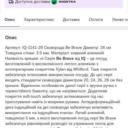
Доступна доставка
Опис
Характеристики
Доставка
Оплата
Умови п
Опис
Артикул: IQ-1141-28 Сковорода Be Brave Діаметр: 28 см
Товщина стінки: 3.5 мм. Матеріал: кований алюміній
Наявність кришки: ні Серія
Be Brave
від
IQ
– це посуд,
виготовлений із високоякісного литого алюмінію з
антипригарним покриттям Xylan від Whitford. Таке покриття
забезпечує інтенсивне використання посуду. До цієї серії
входять стандартні сковорідки діаметром 20, 24, 26, 28 см без
кришок. Відмінною особливістю даної серії є зручна ручка з
термостійкого бакеліту, що не нагрівається. Додаткове
покриття soft-touch забезпечує антиковзання під час
приготування навіть із мокрими руками. Антидеформаційний
диск індукційний на дні сковороди забезпечує можливість
використання на індукційних плитах. Литий алюміній,
товщиною 5 мм, з якого виготовлений посуд серії Be Brave
забезпечує рівномірний розподіл та утримання тепла для