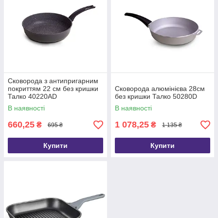
Сковорода з антипригарним
покриттям 22 см без кришки
Сковорода алюмінієва 28см
Талко 40220АD
без кришки Талко 50280D
В наявності
В наявності
660,25
1 078,25
₴
₴
695 ₴
1 135 ₴
Купити
Купити