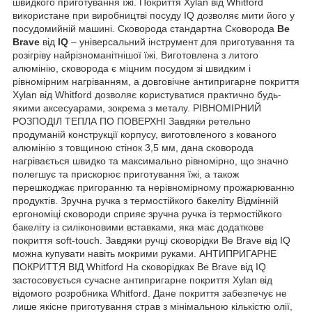
швидкого приготування їжі. Покриття Xylan від Whitford
використане при виробництві посуду IQ дозволяє мити його у
посудомийній машині. Сковорода стандартна Сковорода
Be
Brave
від
IQ
– універсальний інструмент для приготування та
розігріву найрізноманітнішої їжі. Виготовлена ​​з литого
алюмінію, сковорода є міцним посудом зі швидким і
рівномірним нагріванням, а довговічне антипригарне покриття
Xylan від Whitford дозволяє користуватися практично будь-
якими аксесуарами, зокрема з металу. РІВНОМІРНИЙ
РОЗПОДІЛ ТЕПЛА ПО ПОВЕРХНІ Завдяки ретельно
продуманій конструкції корпусу, виготовленого з кованого
алюмінію з товщиною стінок 3,5 мм, дана сковорода
нагрівається швидко та максимально рівномірно, що значно
полегшує та прискорює приготування їжі, а також
перешкоджає пригоранню та нерівномірному прожарюванню
продуктів. Зручна ручка з термостійкого бакеліту Відмінній
ергономіці сковороди сприяє зручна ручка із термостійкого
бакеліту із силіконовими вставками, яка має додаткове
покриття soft-touch. Завдяки ручці сковорідки Be Brave від IQ
можна купувати навіть мокрими руками. АНТИПРИГАРНЕ
ПОКРИТТЯ ВІД Whitford На сковорідках Be Brave від IQ
застосовується сучасне антипригарне покриття Xylan від
відомого розробника Whitford. Дане покриття забезпечує не
лише якісне приготування страв з мінімальною кількістю олії,