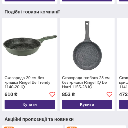
Подібні товари компанії
Сковорода 20 см без
Сковорода глибока 28 см
Сков
кришки Ringel Be Trendy
без кришки Ringel IQ Be
криш
1140-20 IQ
Hard 1155-28 IQ
1141
610
853
472
₴
₴
Купити
Купити
Акційні пропозиції та новинки