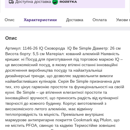
Доступна доставка
Опис
Характеристики
Доставка
Оплата
Умови 
Опис
Артикул: 1146-26 IQ Сковорода IQ Be Simple Діаметр: 26 см
Висота борту: 5,5 см Матеріал: кований алюміній Наявність
кришки: ні Посуд для приготування під торговою маркою IQ –
це високоякісний посуд, в якому втілені останні інноваційні
досягнення виробництва посуду та найактуальніші
дизайнерські тренди, що дозволяє задовольнити вимоги
найвибагливіших кулінарів. Серія Вe Simple призначена для
тих, хто цінує гармонію простоти та функціональності на своїй
кухні. Be Simple – це втілення елегантної простоти та
інноваційної зручності, що приносить радість від кулінарної
творчості до кожного будинку. Корпус виготовлений з
високоякісного литого алюмінію, має відмінну
теплопровідність та міцність. Преміальне внутрішнє
мармурове антипригарне покриття Cookmark від Pfulon, що
не містить PFOA, свинцю та кадмію Термостійке зовнішнє