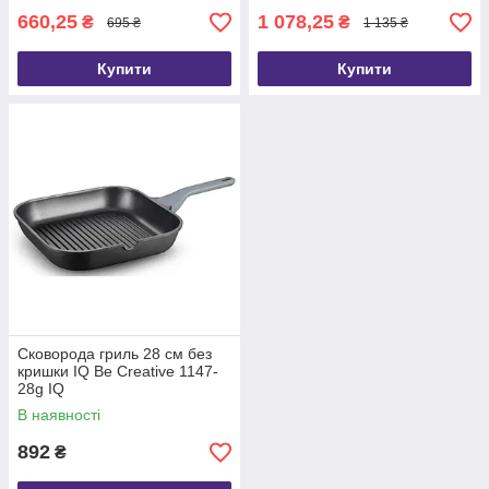
660,25
1 078,25
₴
₴
695 ₴
1 135 ₴
Купити
Купити
Сковорода гриль 28 см без
кришки IQ Be Creative 1147-
28g IQ
В наявності
892
₴