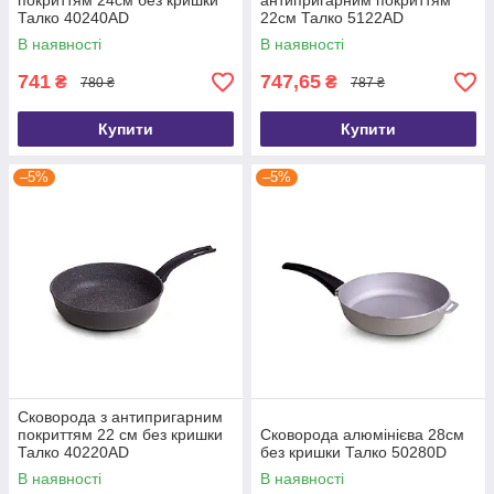
покриттям 24см без кришки
антипригарним покриттям
Талко 40240АD
22см Талко 5122АD
В наявності
В наявності
741
747,65
₴
₴
780 ₴
787 ₴
Купити
Купити
–5%
–5%
Сковорода з антипригарним
покриттям 22 см без кришки
Сковорода алюмінієва 28см
Талко 40220АD
без кришки Талко 50280D
В наявності
В наявності