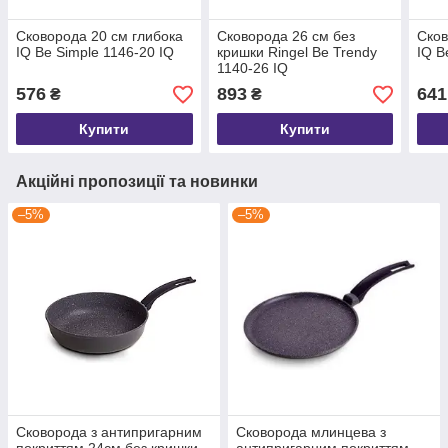
Сковорода 20 см глибока
Сковорода 26 см без
Сков
IQ Be Simple 1146-20 IQ
кришки Ringel Be Trendy
IQ B
1140-26 IQ
576
893
641
₴
₴
Купити
Купити
Акційні пропозиції та новинки
–5%
–5%
Сковорода з антипригарним
Сковорода млинцева з