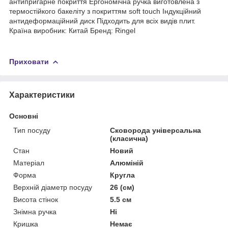
антипригарне покриття Ергономічна ручка виготовлена ​​з
термостійкого бакеліту з покриттям soft touch Індукційний
антидеформаційний диск Підходить для всіх видів плит.
Країна виробник: Китай Бренд: Ringel
Приховати
Характеристики
Основні
Тип посуду
Сковорода універсальна
(класична)
Стан
Новий
Матеріал
Алюміній
Форма
Кругла
Верхній діаметр посуду
26 (см)
Висота стінок
5.5 см
Знімна ручка
Ні
Кришка
Немає