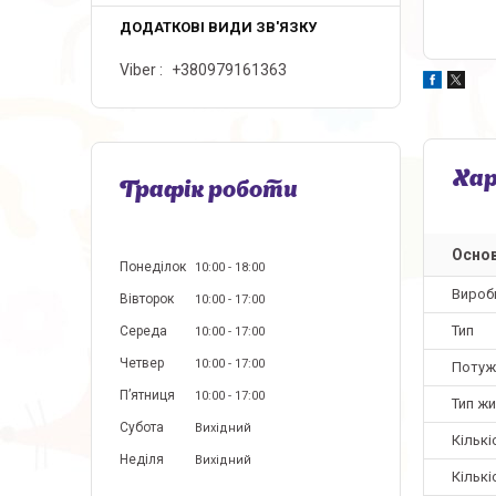
Viber
+380979161363
Ха
Графік роботи
Основ
Понеділок
10:00
18:00
Вироб
Вівторок
10:00
17:00
Тип
Середа
10:00
17:00
Четвер
10:00
17:00
Потуж
Пʼятниця
10:00
17:00
Тип ж
Субота
Вихідний
Кількі
Неділя
Вихідний
Кільк