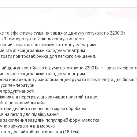
е та ефективне сушіння завдяки двигуну потужністю 2200 Вт.
із 3 температур та 2 рівня продуктивності.
ваний іонізатор, що знижує статичну електрику.
вість фіксації зачіски холодним повітрям.
і грати повітрозабірника для легкого очищення.
ний двигун постійно
го
струму потужністю 2200 Вт – гарантія ефект
вість фіксації зачіски холодним повітрям
ряна насадка, що дозволяє концентрувати потік повітря для більш 
дуси температури
ня продуктивності
іжник від перегріву, що захищає пристрій та вас.
ий пластиковий дизайн
нтний дизайн з глянсовою сірою обробкою
ична петля для підвішування
е захоплення завдяки популярній формі молотка
чне харчування від мережі
тньо довгий кабель живлення (180 см)