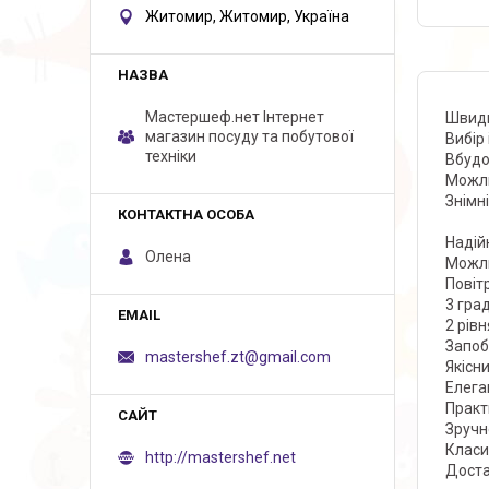
Житомир, Житомир, Україна
Мастершеф.нет Iнтернет
Швидк
магазин посуду та побутової
Вибір 
техніки
Вбудо
Можли
Знімн
Надій
Олена
Можли
Повіт
3 гра
2 рів
Запоб
mastershef.zt@gmail.com
Якісн
Елега
Практ
Зручн
Класи
http://mastershef.net
Доста