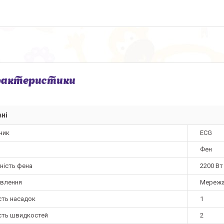
рактеристики
ні
ник
ECG
Фен
ність фена
2200 Вт
ивлення
Мережа
сть насадок
1
ість швидкостей
2