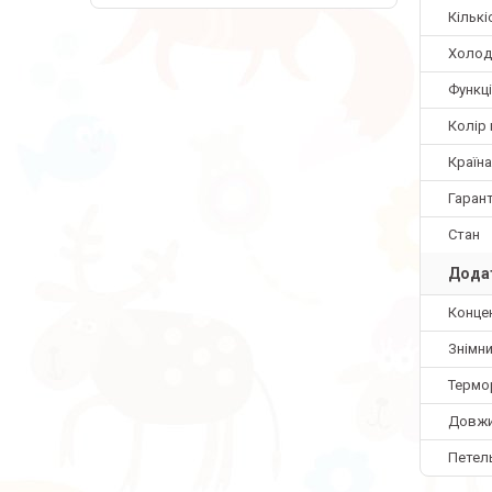
Кільк
Холод
Функці
Колір
Країн
Гарант
Стан
Додат
Конце
Знімни
Термо
Довжи
Петел