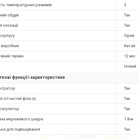
ість температурних режимів
3
ний обдув
Так
я іонізації
Так
 корпусу
Сірий
а виробник
Китай
ійний термін
12 міс
Новий
кові функції і характеристики
нтратор
Так
й сітчастий фільтр
Так
регулятор
Так
на мережевого шнура
1.8 м
ька для підвішування
Так