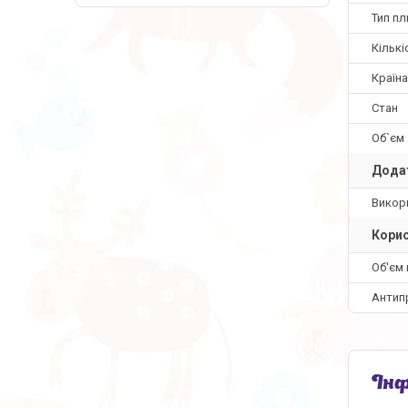
Тип пл
Кількі
Країн
Стан
Об`єм
Додат
Викори
Корис
Об'єм 
Антип
Інф