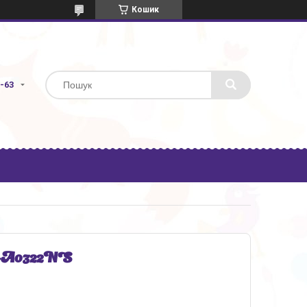
Кошик
3-63
O-A0322NS