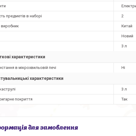
ити
Електри
сть предметів в наборі
2
а виробник
Китай
Новий
3 л
кові характеристики
стання в мікрохвильовій печі
Ні
тувальницькі характеристики
каструлі
3 л
ригарне покриття
Так
ормація для замовлення