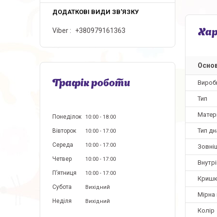
Viber
+380979161363
Ха
Основ
Вироб
Графік роботи
Тип
Матер
Понеділок
10:00
18:00
Тип дн
Вівторок
10:00
17:00
Середа
10:00
17:00
Зовні
Четвер
10:00
17:00
Внутр
Пʼятниця
10:00
17:00
Кришк
Субота
Вихідний
Мірна
Неділя
Вихідний
Колір