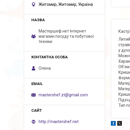
Житомир, Житомир, Україна
Мастершеф.нет Iнтернет
Кастр
магазин посуду та побутової
Литий
техніки
страв
у дух
Можна
Харак
Об'єм
Олена
Кришк
Форма
Матер
Матер
Кришк
mastershef.zt@gmail.com
Підхо
Тип п
http://mastershef.net