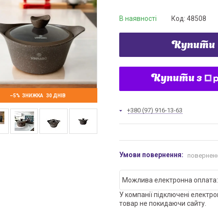
В наявності
Код:
48508
Купити
Купити з
–5%
30 ДНІВ
+380 (97) 916-13-63
поверненн
У компанії підключені електро
товар не покидаючи сайту.