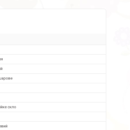
ля
ій
шарове
ійке скло
евий