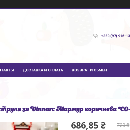
+380 (97) 916-1
НТАКТЫ
ДОСТАВКА И ОПЛАТА
ВОЗВРАТ И ОБМЕН
труля 3л Vinnarc Мармур коричнева C
686,85 ₴
723 ₴