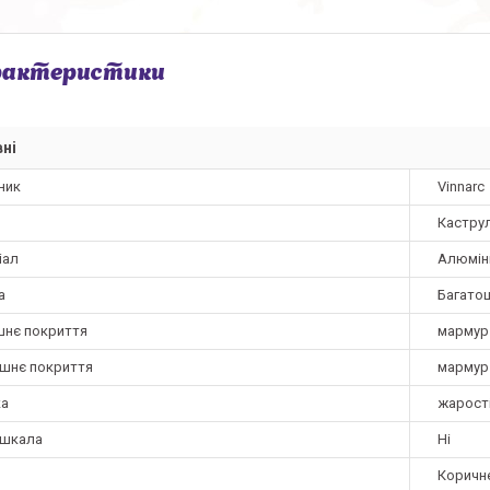
рактеристики
ні
ник
Vinnarc
Кастру
іал
Алюмін
а
Багато
шнє покриття
мармур
ішнє покриття
мармур
а
жарост
 шкала
Ні
Коричн