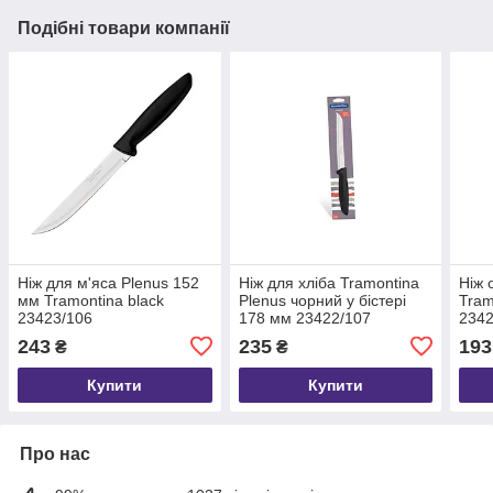
Подібні товари компанії
Ніж для м'яса Plenus 152
Ніж для хліба Tramontina
Ніж 
мм Tramontina black
Plenus чорний у бістері
Tram
23423/106
178 мм 23422/107
2342
243
235
193
₴
₴
Купити
Купити
Про нас