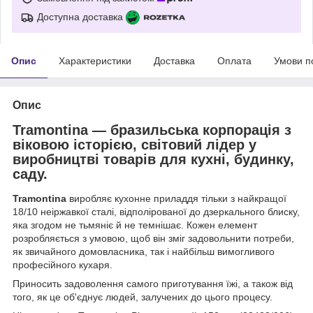
Доступна доставка
Опис
Характеристики
Доставка
Оплата
Умови п
Опис
Tramontina — бразильська корпорація з
віковою історією, світовий лідер у
виробництві товарів для кухні, будинку,
саду.
Tramontina
виробляє кухонне приладдя тільки з найкращої
18/10 неіржавкої сталі, відполірованої до дзеркального блиску,
яка згодом не тьмяніє й не темнішає. Кожен елемент
розробляється з умовою, щоб він зміг задовольнити потреби,
як звичайного домовласника, так і найбільш вимогливого
професійного кухаря.
Приносить задоволення самого приготування їжі, а також від
того, як це об'єднує людей, залучених до цього процесу.