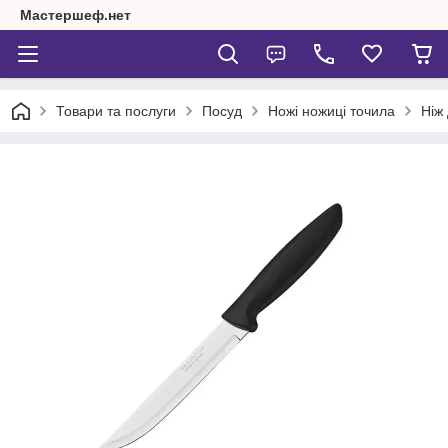
Мастершеф.нет
Товари та послуги
Посуд
Ножі ножиці точила
Ніж