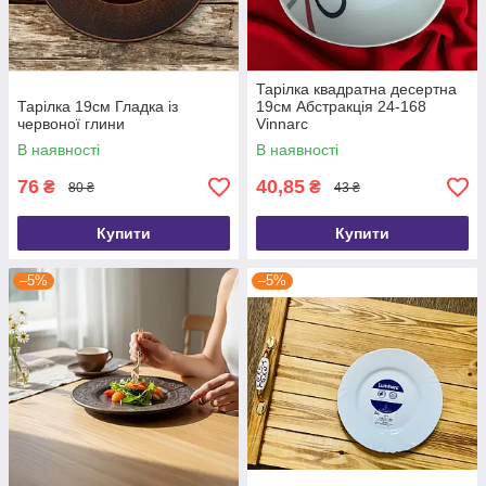
Тарілка квадратна десертна
Тарілка 19см Гладка із
19см Абстракція 24-168
червоної глини
Vinnarc
В наявності
В наявності
76
40,85
₴
₴
80 ₴
43 ₴
Купити
Купити
–5%
–5%