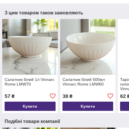
З цим товаром також замовляють
Салатник білий 1л Vinnarc
Салатник білий 500мл
Тарі
Rome LMW70
Vinnarc Rome LMW60
скло
Vinn
57
38
62
₴
₴
Купити
Купити
Подібні товари компанії