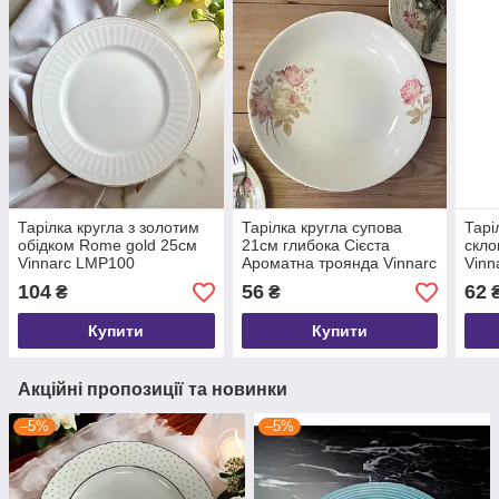
Тарілка кругла з золотим
Тарілка кругла супова
Тарі
обідком Rome gold 25см
21см глибока Сієста
скло
Vinnarc LMP100
Ароматна троянда Vinnarc
Vinn
25-026
104
56
62
₴
₴
Купити
Купити
Акційні пропозиції та новинки
–5%
–5%