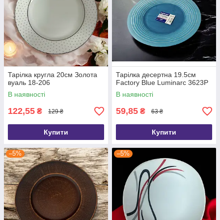
Тарілка кругла 20см Золота
Тарілка десертна 19.5см
вуаль 18-206
Factory Blue Luminarc 3623P
В наявності
В наявності
122,55
59,85
₴
₴
129 ₴
63 ₴
Купити
Купити
–5%
–5%