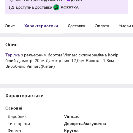
Доступна доставка
Опис
Характеристики
Доставка
Оплата
Умови 
Опис
Тарілка
з рельєфним бортом Vinnarc склокерамічна Колір
білий Діаметр: 20см Діаметр низ: 12,0см Висота : 1.8см
Виробник: Vinnarc(Китай)
Характеристики
Основні
Виробник
Vinnarc
Тип тарілки
Десертна/закусочна
Форма
Кругла