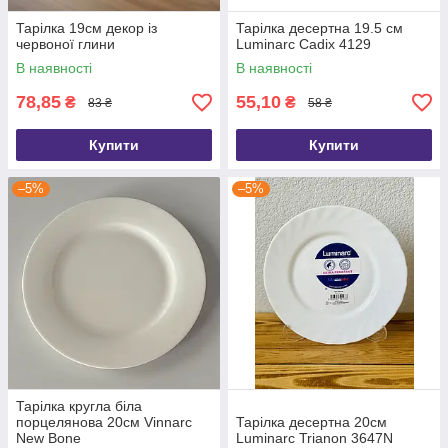
Тарілка 19см декор із
Тарілка десертна 19.5 см
червоної глини
Luminarc Cadix 4129
В наявності
В наявності
78,85
55,10
₴
₴
83 ₴
58 ₴
Купити
Купити
–5%
–5%
Тарілка кругла біла
порцелянова 20см Vinnarc
Тарілка десертна 20см
New Bone
Luminarc Trianon 3647N