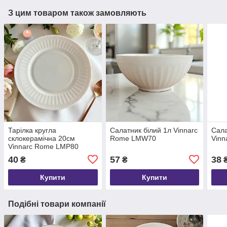
З цим товаром також замовляють
Тарілка кругла
Салатник білий 1л Vinnarc
Сала
склокерамічна 20см
Rome LMW70
Vin
Vinnarc Rome LMP80
40
57
38
₴
₴
Купити
Купити
Подібні товари компанії