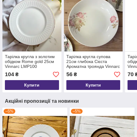
Тарілка кругла з золотим
Тарілка кругла супова
Тарі
обідком Rome gold 25см
21см глибока Сієста
обід
Vinnarc LMP100
Ароматна троянда Vinnarc
Vinn
25-026
104
56
70
₴
₴
Купити
Купити
Акційні пропозиції та новинки
–5%
–5%