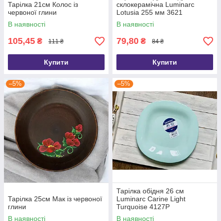
Тарілка 21см Колос із
склокерамічна Luminarc
червоної глини
Lotusia 255 мм 3621
В наявності
В наявності
105,45
79,80
₴
₴
111 ₴
84 ₴
Купити
Купити
–5%
–5%
Тарілка обідня 26 см
Тарілка 25см Мак із червоної
Luminarc Carine Light
глини
Turquoise 4127P
В наявності
В наявності