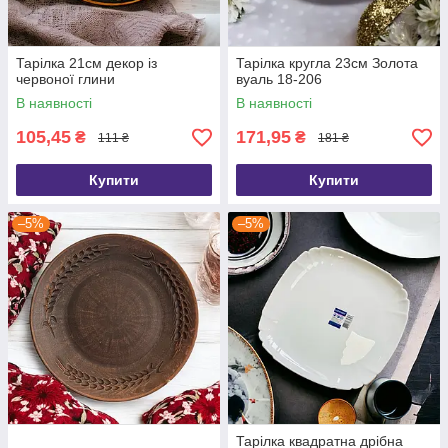
Тарілка 21см декор із
Тарілка кругла 23см Золота
червоної глини
вуаль 18-206
В наявності
В наявності
105,45
171,95
₴
₴
111 ₴
181 ₴
Купити
Купити
–5%
–5%
Тарілка квадратна дрібна