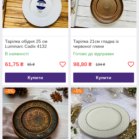
Тарілка обідня 25 см
Тарілка 21см гладка із
Luminarc Cadix 4132
червоної глини
В наявності
Готово до відправки
61,75
98,80
₴
₴
65 ₴
104 ₴
Купити
Купити
–5%
–5%