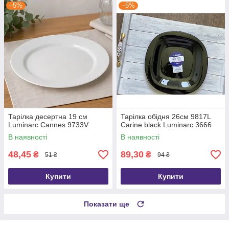
–5%
–5%
Тарілка десертна 19 см
Тарілка обідня 26см 9817L
Luminarc Cannes 9733V
Carine black Luminarc 3666
В наявності
В наявності
48,45
89,30
₴
₴
51 ₴
94 ₴
Купити
Купити
Показати ще