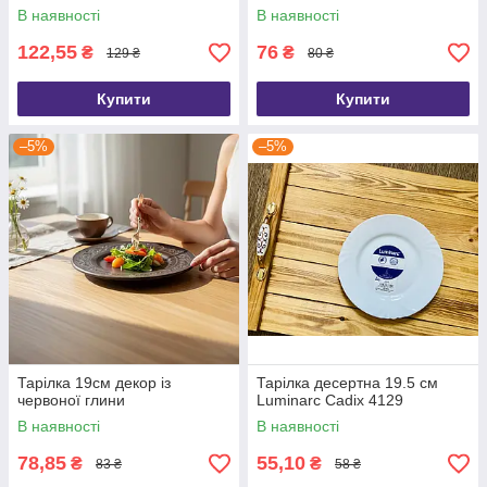
В наявності
В наявності
122,55
76
₴
₴
129 ₴
80 ₴
Купити
Купити
–5%
–5%
Тарілка 19см декор із
Тарілка десертна 19.5 см
червоної глини
Luminarc Cadix 4129
В наявності
В наявності
78,85
55,10
₴
₴
83 ₴
58 ₴