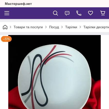
Мастершеф.нет
Товари та послуги
Посуд
Тарілки
Тарілки десертн
–5%