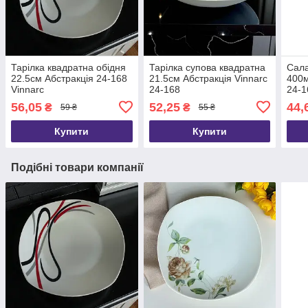
Тарілка квадратна обідня
Тарілка супова квадратна
Сала
22.5см Абстракція 24-168
21.5см Абстракція Vinnarc
400м
Vinnarc
24-168
24-1
56,05
52,25
44,
₴
₴
59 ₴
55 ₴
Купити
Купити
Подібні товари компанії