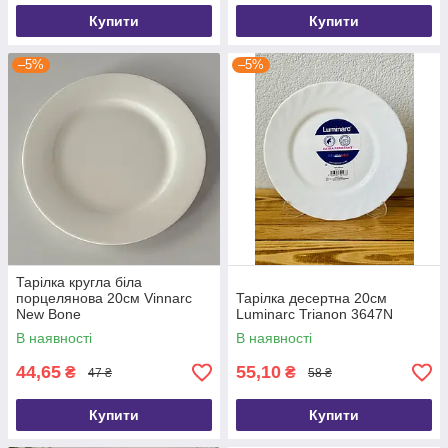
Купити
Купити
–5%
–5%
Тарілка кругла біла
порцелянова 20см Vinnarc
Тарілка десертна 20см
New Bone
Luminarc Trianon 3647N
В наявності
В наявності
44,65
55,10
₴
₴
47 ₴
58 ₴
Купити
Купити