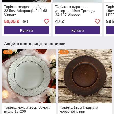
Тарілка квадратна обідня
Тарілка квадратна
Тарі
22.5см Абстракція 24-168
десертна 19см Троянда
19см
Vinnarc
24-167 Vinnarc
LBF
56,05
47
88
₴
₴
59 ₴
Купити
Купити
Акційні пропозиції та новинки
–5%
–5%
Тарілка кругла 20см Золота
Тарілка 19см Гладка із
вуаль 18-206
червоної глини