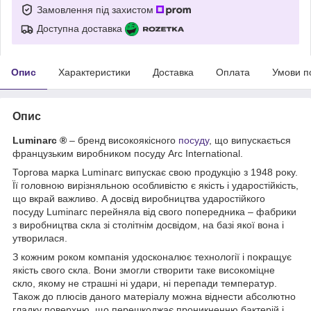
Замовлення під захистом
Доступна доставка
Опис
Характеристики
Доставка
Оплата
Умови п
Опис
Luminarc ®
– бренд високоякісного
посуду
, що випускається
французьким виробником посуду Arc International.
Торгова марка Luminarc випускає свою продукцію з 1948 року.
Її головною вирізняльною особливістю є якість і ударостійкість,
що вкрай важливо. А досвід виробництва ударостійкого
посуду Luminarc перейняла від свого попередника – фабрики
з виробництва скла зі столітнім досвідом, на базі якої вона і
утворилася.
З кожним роком компанія удосконалює технології і покращує
якість свого скла. Вони змогли створити таке високоміцне
скло, якому не страшні ні удари, ні перепади температур.
Також до плюсів даного матеріалу можна віднести абсолютно
гладку поверхню, що перешкоджає проникненню бактерій і