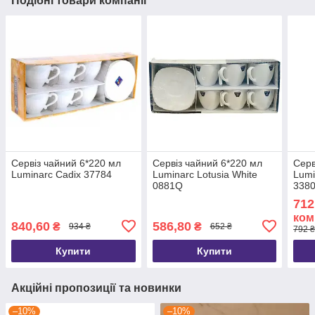
Подібні товари компанії
Сервіз чайний 6*220 мл
Сервіз чайний 6*220 мл
Серв
Luminarc Cadix 37784
Luminarc Lotusia White
Lumi
0881Q
338
712
ком
840,60
586,80
₴
₴
934 ₴
652 ₴
792 ₴
Купити
Купити
Акційні пропозиції та новинки
–10%
–10%