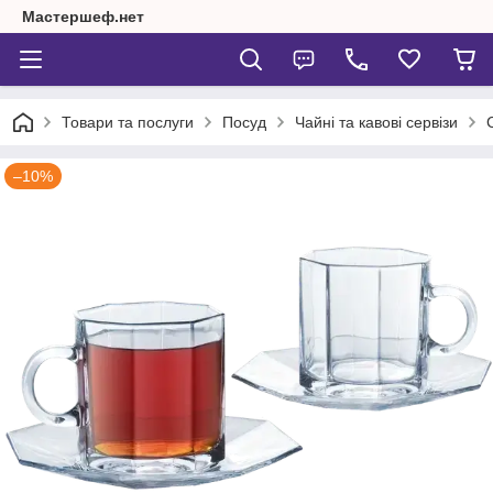
Мастершеф.нет
Товари та послуги
Посуд
Чайні та кавові сервізи
–10%