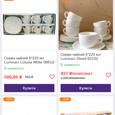
Сервіз чайний 6*220 мл
Сервіз чайний 6*220 мл
Luminarc Diwali 8222D
Luminarc Lotusia White 0881Q
В наявності
В наявності
927
₴/комплект
586,80
₴
652 ₴
1 030 ₴/комплект
Купити
Купити
–10%
–10%