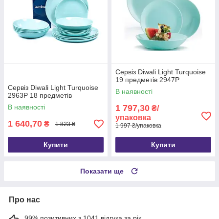
Сервіз Diwali Light Turquoise
19 предметів 2947P
Сервіз Diwali Light Turquoise
В наявності
2963P 18 предметів
В наявності
1 797,30
₴/
упаковка
1 640,70
₴
1 823 ₴
1 997 ₴/упаковка
Купити
Купити
Показати ще
Про нас
99% позитивних з 1041 відгука за рік