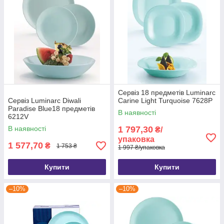
Сервіз 18 предметів Luminarc
Сервіз Luminarc Diwali
Carine Light Turquoise 7628P
Paradise Blue18 предметів
В наявності
6212V
В наявності
1 797,30
₴/
упаковка
1 577,70
₴
1 753 ₴
1 997 ₴/упаковка
Купити
Купити
–10%
–10%