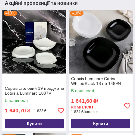
Акційні пропозиції та новинки
–10%
–10%
Сервіз Luminarc Carine
White&Black 18 пр.1489N
Сервіз столовий 19 предметів
В наявності
Lotusia Luminarc 1097V
В наявності
1 641,60
₴/
комплект
1 640,70
₴
1 823 ₴
1 824 ₴/комплект
Купити
Купити