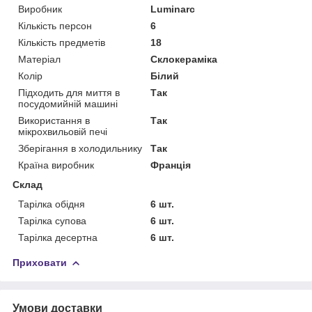
Виробник
Luminarc
Кількість персон
6
Кількість предметів
18
Матеріал
Склокераміка
Колір
Білий
Підходить для миття в
Так
посудомийній машині
Використання в
Так
мікрохвильовій печі
Зберігання в холодильнику
Так
Країна виробник
Франція
Склад
Тарілка обідня
6 шт.
Тарілка супова
6 шт.
Тарілка десертна
6 шт.
Приховати
Умови доставки