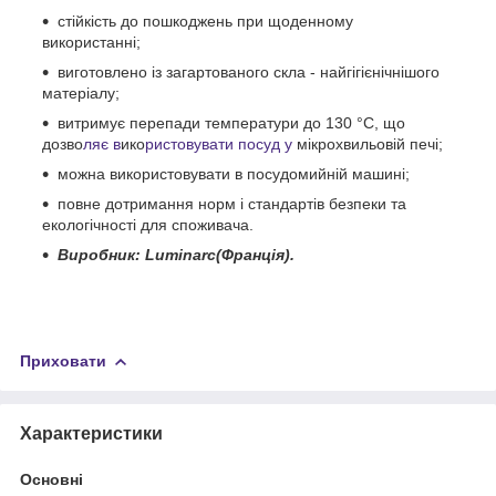
стійкість до пошкоджень при щоденному
використанні;
виготовлено із загартованого скла - найгігієнічнішого
матеріалу;
витримує перепади температури до 130 °С, що
дозво
ляє в
ико
ристовувати посуд у
мікрохвильовій печі;
можна використовувати в посудомийній машині;
повне дотримання норм і стандартів безпеки та
екологічності для споживача.
Виробник: Luminarc(Франція).
Приховати
Характеристики
Основні