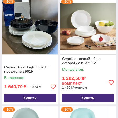
–10%
–10%
Сервіз столовий 19 пр
Arcopal Zelie 3792V
Сервіз Diwali Light blue 19
Менше 2 од.
предметів 2961P
В наявності
1 282,50
₴/
комплект
1 640,70
₴
1 823 ₴
1 425 ₴/комплект
Купити
Купити
–10%
–10%