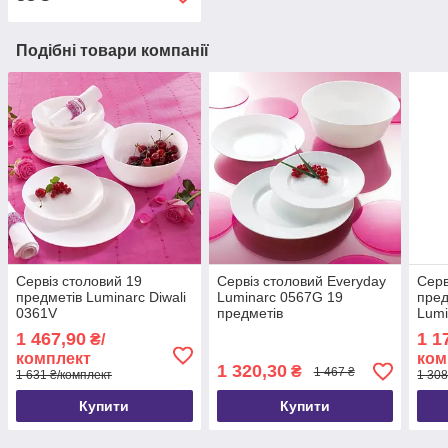
Подібні товари компанії
Сервіз столовий 19
Сервіз столовий Everyday
Серв
предметів Luminarc Diwali
Luminarc 0567G 19
пред
0361V
предметів
Lumi
1 467,90
1 1
₴/
комплект
ком
1 320,30
₴
1 467 ₴
1 631 ₴/комплект
1 308
Купити
Купити