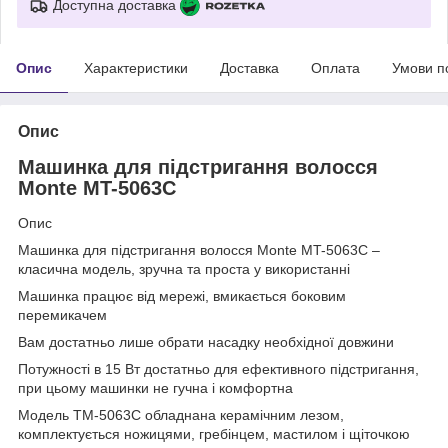
Доступна доставка
Опис
Характеристики
Доставка
Оплата
Умови п
Опис
Машинка для підстригання волосся
Monte
MT-5063C
Опис
Машинка для підстригання волосся Monte MT-5063C –
класична модель, зручна та проста у використанні
Машинка працює від мережі, вмикається боковим
перемикачем
Вам достатньо лише обрати насадку необхідної довжини
Потужності в 15 Вт достатньо для ефективного підстригання,
при цьому машинки не гучна і комфортна
Модель TM-5063C обладнана керамічним лезом,
комплектується ножицями, гребінцем, мастилом і щіточкою