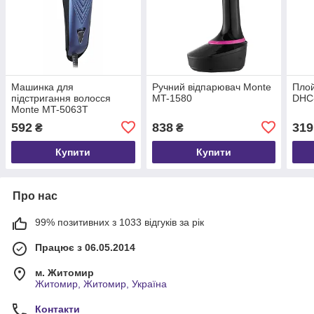
Машинка для
Ручний відпарювач Monte
Плой
підстригання волосся
MT-1580
DHC-
Monte MT-5063Т
592
838
319
₴
₴
Купити
Купити
Про нас
99% позитивних з 1033 відгуків за рік
Працює з 06.05.2014
м. Житомир
Житомир, Житомир, Україна
Контакти