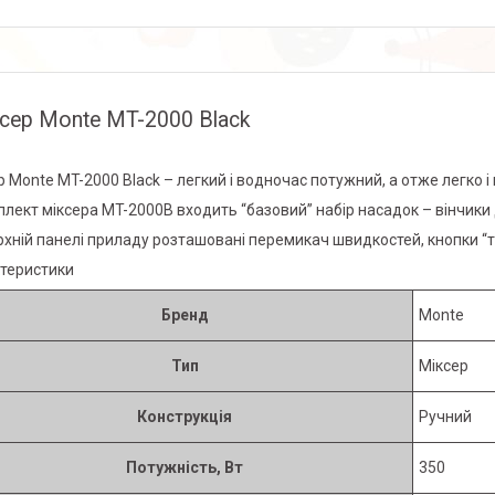
сер Monte MT-2000 Black
р Monte MT-2000 Black – легкий і водночас потужний, а отже легко 
плект міксера MT-2000B входить “базовий” набір насадок – вінчики
рхній панелі приладу розташовані перемикач швидкостей, кнопки “т
теристики
Бренд
Monte
Тип
Міксер
Конструкція
Ручний
Потужність, Вт
350