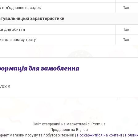
 від'єднання насадок
Так
тувальницькі характеристики
ки для збиття
Так
и для замісу тесту
Так
ормація для замовлення
703 ₴
Сайт створений на маркетплейсі
Prom.ua
Продавець на Bigl.ua
Мастершеф.нет Iнтернет магазин посуду та побутової техніки |
Поскаржитися на контент
|
Політи