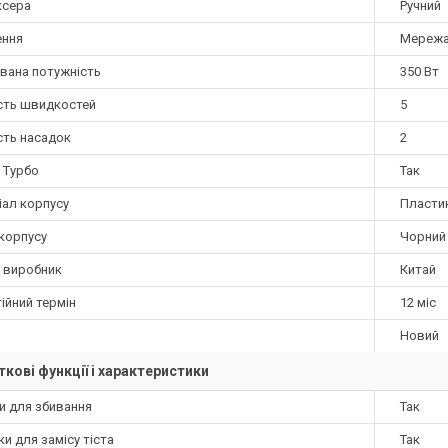
ксера
Ручний
ння
Мережа
вана потужність
350 Вт
ість швидкостей
5
сть насадок
2
 Турбо
Так
іал корпусу
Пласти
 корпусу
Чорний
а виробник
Китай
ійний термін
12 міс
Новий
кові функції і характеристики
и для збивання
Так
и для замісу тіста
Так