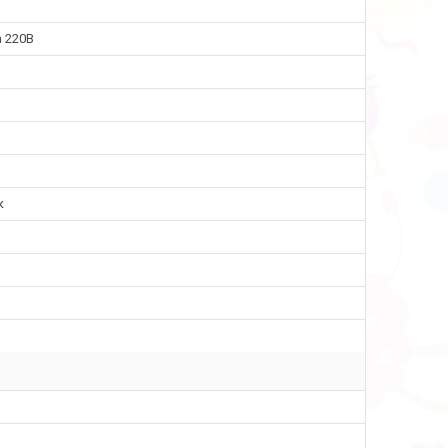
 220В
к