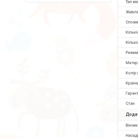
Тип мі
Живле
Спожи
Кільк
Кількі
Режим
Матер
Колір
Країн
Гарант
Стан
Додат
Вінчик
Насадк