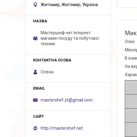
Житомир, Житомир, Україна
Мик
Мастершеф.нет Iнтернет
магазин посуду та побутової
Опис
техніки
Міксе
В ком
На ве
Олена
Харак
mastershef.zt@gmail.com
http://mastershef.net