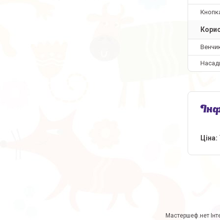
Кнопка
Корис
Венчи
Насадк
Інф
Ціна: