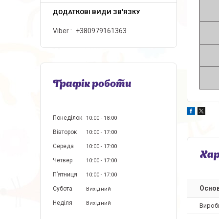
Viber
+380979161363
Графік роботи
Понеділок
10:00
18:00
Вівторок
10:00
17:00
Середа
10:00
17:00
Ха
Четвер
10:00
17:00
Пʼятниця
10:00
17:00
Основ
Субота
Вихідний
Неділя
Вихідний
Вироб