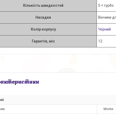
Кількість швидкостей
5 + турбо
Насадки
Вінчики д
Колір корпусу
Чорний
Гарантія, міс
12
рактеристики
ні
ник
Monte